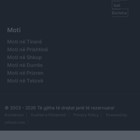
Sali
Berisha
Moti
Moti në Tiranë
Moti në Prishtinë
Moti në Shkup
Moti në Durrës
Moti në Prizren
Moti në Tetovë
© 2003 -
2026 Të gjitha të drejtat janë të rezervuara!
Kontaktoni
Kushtet e Përdorimit
Privacy Policy
Powered by:
orihost.com