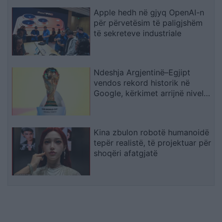
Apple hedh në gjyq OpenAI-n
për përvetësim të paligjshëm
të sekreteve industriale
Ndeshja Argjentinë–Egjipt
vendos rekord historik në
Google, kërkimet arrijnë nivele
të papara
Kina zbulon robotë humanoidë
tepër realistë, të projektuar për
shoqëri afatgjatë