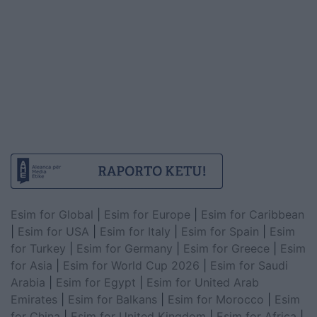
Esim for Global
|
Esim for Europe
|
Esim for Caribbean
|
Esim for USA
|
Esim for Italy
|
Esim for Spain
|
Esim
for Turkey
|
Esim for Germany
|
Esim for Greece
|
Esim
for Asia
|
Esim for World Cup 2026
|
Esim for Saudi
Arabia
|
Esim for Egypt
|
Esim for United Arab
Emirates
|
Esim for Balkans
|
Esim for Morocco
|
Esim
for China
|
Esim for United Kingdom
|
Esim for Africa
|