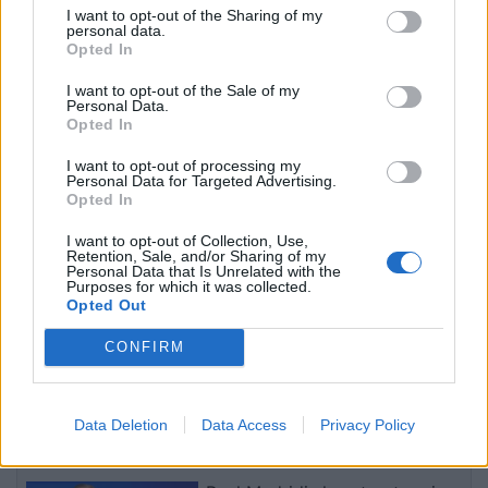
I want to opt-out of the Sharing of my
personal data.
Opted In
I want to opt-out of the Sale of my
Përfundon protesta e 69-
Flakët përfshijnë një
Personal Data.
të kundër kryeministrit,
banesë në Shkodër,
Opted In
thirrje për burgosjen e
zjarrfikësit vënë situatën
Ramës dhe Berishës:
nën kontroll
I want to opt-out of processing my
Personal Data for Targeted Advertising.
“Nesër do të jemi më
Opted In
shumë, nuk ndalemi”
I want to opt-out of Collection, Use,
Retention, Sale, and/or Sharing of my
Personal Data that Is Unrelated with the
Purposes for which it was collected.
Opted Out
Përplasje për emigrantët
Dita e 69-të e protestës,
CONFIRM
në Ceuta, Spanja rikthen
qytetarët marshojnë
kontrollet kufitare ndaj
nëpër Tiranë
udhëtarëve nga Italia
Data Deletion
Data Access
Privacy Policy
të fundit