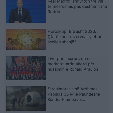
Real Madridi shqyrton tre yje
të mesfushës pas dështimit me
Rodrin
Horoskopi 8 Gusht 2026/
Çfarë kanë rezervuar yjet për
secilën shenjë?
Liverpooli surprizon në
merkato, arrin akord për
huazimin e Ronald Araujos
Strehimoret e së Ardhmes:
Kapsula 35 Mijë Paundëshe
Kundër Plumbave,
Shpërthimeve dhe Fatkeqësive
Natyrore