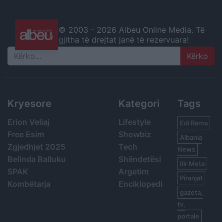
© 2003 -
2026 Albeu Online Media. Të
gjitha të drejtat janë të rezervuara!
Search
Kryesore
Kategori
Tags
Erion Veliaj
Lifestyle
Edi Rama
Free Esim
Showbiz
Albania
Zgjedhjet 2025
Tech
News
Belinda Balluku
Shëndetësi
Ilir Meta
SPAK
Argetim
Piranjat
Kombëtarja
Enciklopedi
gazeta,
tv,
portale