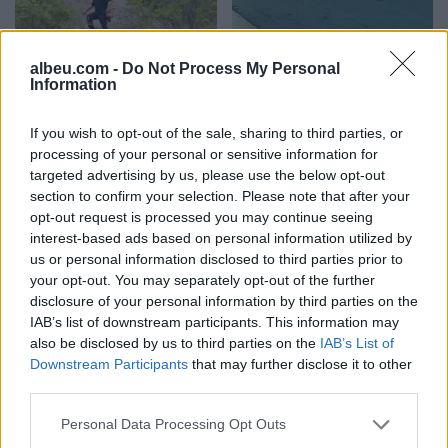
albeu.com -
Do Not Process My Personal
Gramsh, tre zjarre nën
Video/ Kamioni e përplas
Information
kontroll pas ndërhyrjes në
dhe e tërheq zvarrë 12-
terrene të vështira
vjeçarin që po kthehej nga
If you wish to opt-out of the sale, sharing to third parties, or
shkolla, i mituri shpëton
processing of your personal or sensitive information for
mrekullisht
targeted advertising by us, please use the below opt-out
section to confirm your selection. Please note that after your
opt-out request is processed you may continue seeing
interest-based ads based on personal information utilized by
us or personal information disclosed to third parties prior to
your opt-out. You may separately opt-out of the further
disclosure of your personal information by third parties on the
SHBA: Bisedimet Oman-
Dita e tetë e protestës në
IAB’s list of downstream participants. This information may
Iran po avancojnë,
Divjakë, banorët
also be disclosed by us to third parties on the
IAB’s List of
marrëveshja për lundrimin
refuzojnë bashkimin me
Downstream Participants
that may further disclose it to other
në Hormuz pritet së
Lushnjen
third parties.
shpejti
Personal Data Processing Opt Outs