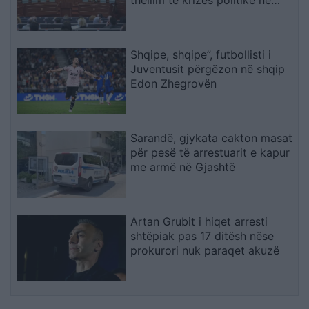
thellim të krizës politike në
Kosovë
Shqipe, shqipe”, futbollisti i
Juventusit përgëzon në shqip
Edon Zhegrovën
Sarandë, gjykata cakton masat
për pesë të arrestuarit e kapur
me armë në Gjashtë
Artan Grubit i hiqet arresti
shtëpiak pas 17 ditësh nëse
prokurori nuk paraqet akuzë