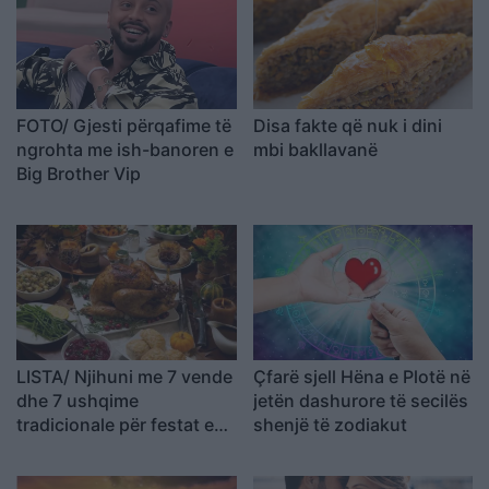
FOTO/ Gjesti përqafime të
Disa fakte që nuk i dini
ngrohta me ish-banoren e
mbi bakllavanë
Big Brother Vip
LISTA/ Njihuni me 7 vende
Çfarë sjell Hëna e Plotë në
dhe 7 ushqime
jetën dashurore të secilës
tradicionale për festat e
shenjë të zodiakut
fund vitit