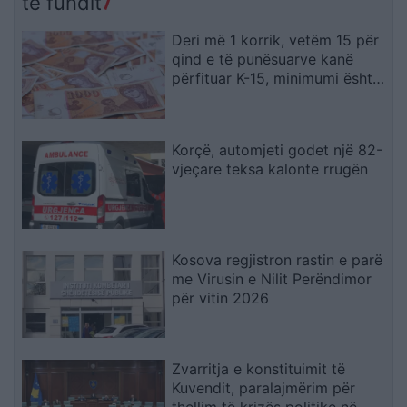
të fundit
Deri më 1 korrik, vetëm 15 për
qind e të punësuarve kanë
përfituar K-15, minimumi është
19.567 denarë
Korçë, automjeti godet një 82-
vjeçare teksa kalonte rrugën
Kosova regjistron rastin e parë
me Virusin e Nilit Perëndimor
për vitin 2026
Zvarritja e konstituimit të
Kuvendit, paralajmërim për