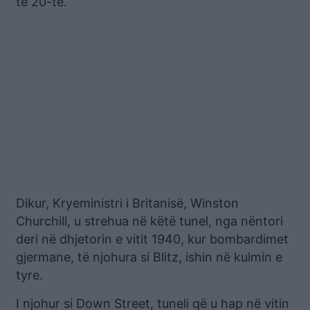
të 20-të.
Dikur, Kryeministri i Britanisë, Winston
Churchill, u strehua në këtë tunel, nga nëntori
deri në dhjetorin e vitit 1940, kur bombardimet
gjermane, të njohura si Blitz, ishin në kulmin e
tyre.
I njohur si Down Street, tuneli që u hap në vitin