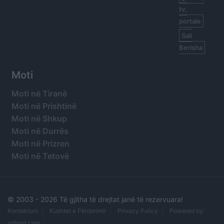
tv,
portale
Sali
Berisha
Moti
Moti në Tiranë
Moti në Prishtinë
Moti në Shkup
Moti në Durrës
Moti në Prizren
Moti në Tetovë
© 2003 -
2026 Të gjitha të drejtat janë të rezervuara!
Kontaktoni
Kushtet e Përdorimit
Privacy Policy
Powered by:
orihost.com