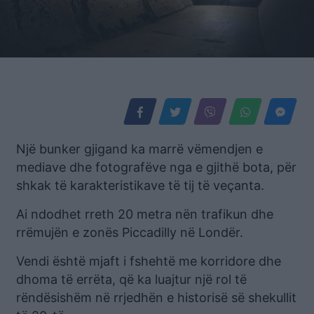
Një bunker gjigand ka marrë vëmendjen e
mediave dhe fotografëve nga e gjithë bota, për
shkak të karakteristikave të tij të veçanta.
Ai ndodhet rreth 20 metra nën trafikun dhe
rrëmujën e zonës Piccadilly në Londër.
Vendi është mjaft i fshehtë me korridore dhe
dhoma të errëta, që ka luajtur një rol të
rëndësishëm në rrjedhën e historisë së shekullit