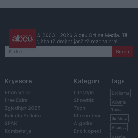
© 2003 -
2026 Albeu Online Media. Të
gjitha të drejtat janë të rezervuara!
Search
Kryesore
Kategori
Tags
Erion Veliaj
Lifestyle
Edi Rama
Free Esim
Showbiz
Albania
Zgjedhjet 2025
Tech
News
Belinda Balluku
Shëndetësi
Ilir Meta
SPAK
Argetim
Piranjat
Kombëtarja
Enciklopedi
gazeta,