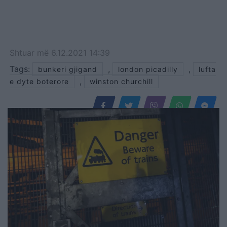
Shtuar
më
6.12.2021 14:39
Tags:
,
,
bunkeri gjigand
london picadilly
lufta
,
e dyte boterore
winston churchill