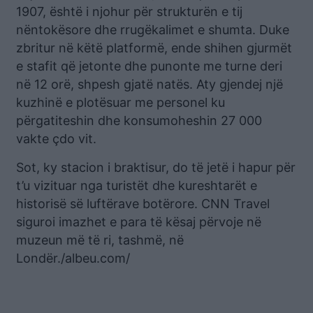
1907, është i njohur për strukturën e tij
nëntokësore dhe rrugëkalimet e shumta. Duke
zbritur në këtë platformë, ende shihen gjurmët
e stafit që jetonte dhe punonte me turne deri
në 12 orë, shpesh gjatë natës. Aty gjendej një
kuzhinë e plotësuar me personel ku
përgatiteshin dhe konsumoheshin 27 000
vakte çdo vit.
Sot, ky stacion i braktisur, do të jetë i hapur për
t’u vizituar nga turistët dhe kureshtarët e
historisë së luftërave botërore. CNN Travel
siguroi imazhet e para të kësaj përvoje në
muzeun më të ri, tashmë, në
Londër./albeu.com/