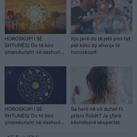
HOROSKOPI I SË
Kjo javë do të jetë plot fat
SHTUNËS/ Do të bini
për këto dy shenja të
çmendurisht në dashuri
horoskopit
me dikë që nuk e keni
simpatizuar kurrë
HOROSKOPI I SË
Sa herë në vit duhet t’i
SHTUNËS/ Do të bini
prisni flokët? Ja çfarë
çmendurisht në dashuri
këshillojnë ekspertët
me dikë që nuk e keni
simpatizuar kurrë