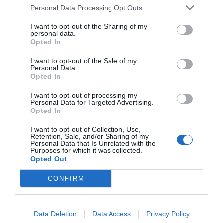
udhëtarëve nga Italia
gjashtë të plagosur
Personal Data Processing Opt Outs
I want to opt-out of the Sharing of my
personal data.
Opted In
I want to opt-out of the Sale of my
Personal Data.
Opted In
Tre persona plagosen me
Gjykata ndaloi ndërtimin e
thikë në Tanvald të
një salle vallëzimi në
I want to opt-out of processing my
Personal Data for Targeted Advertising.
Republikës Çeke,
Shtëpinë e Bardhë,
Opted In
arrestohet autori
reagon Trump: Do ta
çojmë çështjen në
I want to opt-out of Collection, Use,
Gjykatën e Lartë
Retention, Sale, and/or Sharing of my
Personal Data that Is Unrelated with the
Purposes for which it was collected.
Opted Out
CONFIRM
Apeli bllokon projektin e
Video/ Tragjedi në Ceuta, i
sallës së vallëzimit në
riu që po tentonte të
Data Deletion
Data Access
Privacy Policy
Shtëpinë e Bardhë, Trump
kalonte ilegalisht nga