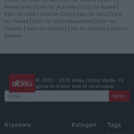
Netherlands
|
Esim for Australia
|
Esim for Russia
|
Esim for India
|
Esim for Chile
|
Esim for Peru
|
Esim
for Poland
|
Esim for North Macedonia
|
Esim for
Sweden
|
Esim for Finland
|
Esim for Norway
|
Esim for
Belgium
© 2003 -
2026 Albeu Online Media. Të
gjitha të drejtat janë të rezervuara!
Search
Kryesore
Kategori
Tags