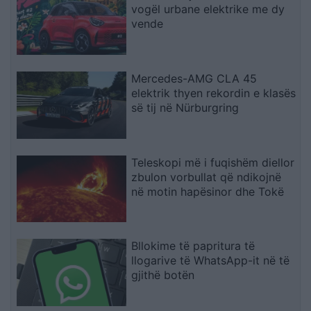
vogël urbane elektrike me dy
vende
Mercedes-AMG CLA 45
elektrik thyen rekordin e klasës
së tij në Nürburgring
Teleskopi më i fuqishëm diellor
zbulon vorbullat që ndikojnë
në motin hapësinor dhe Tokë
Bllokime të papritura të
llogarive të WhatsApp-it në të
gjithë botën