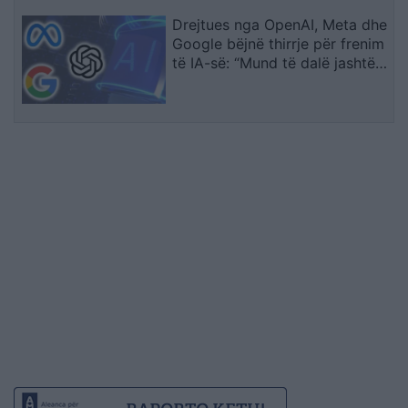
Drejtues nga OpenAI, Meta dhe
Google bëjnë thirrje për frenim
të IA-së: “Mund të dalë jashtë
kontrollit