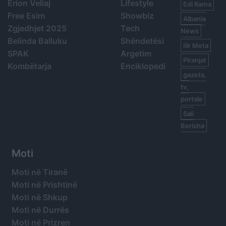
Erion Veliaj
Lifestyle
Edi Rama
Free Esim
Showbiz
Albania
Zgjedhjet 2025
Tech
News
Belinda Balluku
Shëndetësi
Ilir Meta
SPAK
Argetim
Piranjat
Kombëtarja
Enciklopedi
gazeta,
tv,
portale
Sali
Berisha
Moti
Moti në Tiranë
Moti në Prishtinë
Moti në Shkup
Moti në Durrës
Moti në Prizren