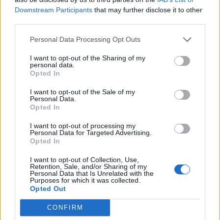
Downstream Participants
that may further disclose it to other
third parties.
Ceuta përballet me krizë
Profesori i Kembrixhit
të rëndë humanitare, hyrja
largohet nga detyra pas
Personal Data Processing Opt Outs
e 72,000 emigrantëve në
akuzave për plagjiaturë
dy ditë ndez përplasjet
dhe pasaktësi akademike
I want to opt-out of the Sharing of my
personal data.
politike në Spanjë
Opted In
I want to opt-out of the Sale of my
Personal Data.
Opted In
I want to opt-out of processing my
Personal Data for Targeted Advertising.
Sllovakia përballet me
Dy tramvaje përplasen në
Opted In
vapë ekstreme,
Gjermani, rreth 25 të
termometri arrin 42.2
plagosur, tre në gjendje
I want to opt-out of Collection, Use,
Retention, Sale, and/or Sharing of my
gradë Celsius
kritike
Personal Data that Is Unrelated with the
Purposes for which it was collected.
Opted Out
CONFIRM