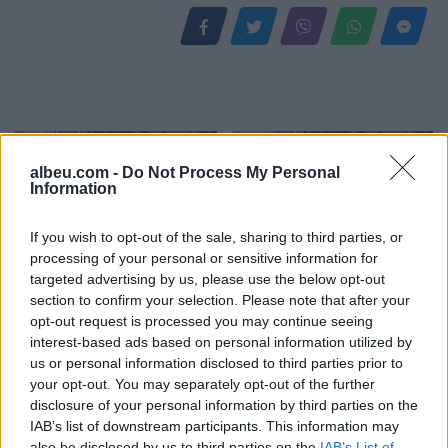
albeu.com -
Do Not Process My Personal
Information
If you wish to opt-out of the sale, sharing to third parties, or
processing of your personal or sensitive information for
Video/ Shpërthimi në një
Video/ Dy të vrarë dhe 13
targeted advertising by us, please use the below opt-out
minibus në periferi të
të plagosur nga
section to confirm your selection. Please note that after your
Damaskut lë 2 të vdekur
shpërthimi i një minibusi
opt-out request is processed you may continue seeing
dhe 13 të plagosur
pranë Damaskut
interest-based ads based on personal information utilized by
us or personal information disclosed to third parties prior to
your opt-out. You may separately opt-out of the further
disclosure of your personal information by third parties on the
IAB’s list of downstream participants. This information may
also be disclosed by us to third parties on the
IAB’s List of