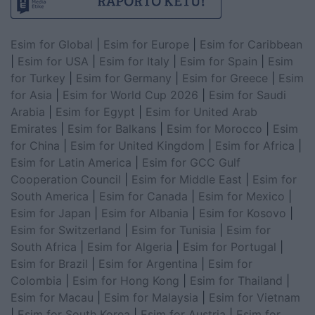
Esim for Global
|
Esim for Europe
|
Esim for Caribbean
|
Esim for USA
|
Esim for Italy
|
Esim for Spain
|
Esim
for Turkey
|
Esim for Germany
|
Esim for Greece
|
Esim
for Asia
|
Esim for World Cup 2026
|
Esim for Saudi
Arabia
|
Esim for Egypt
|
Esim for United Arab
Emirates
|
Esim for Balkans
|
Esim for Morocco
|
Esim
for China
|
Esim for United Kingdom
|
Esim for Africa
|
Esim for Latin America
|
Esim for GCC Gulf
Cooperation Council
|
Esim for Middle East
|
Esim for
South America
|
Esim for Canada
|
Esim for Mexico
|
Esim for Japan
|
Esim for Albania
|
Esim for Kosovo
|
Esim for Switzerland
|
Esim for Tunisia
|
Esim for
South Africa
|
Esim for Algeria
|
Esim for Portugal
|
Esim for Brazil
|
Esim for Argentina
|
Esim for
Colombia
|
Esim for Hong Kong
|
Esim for Thailand
|
Esim for Macau
|
Esim for Malaysia
|
Esim for Vietnam
|
Esim for South Korea
|
Esim for Austria
|
Esim for