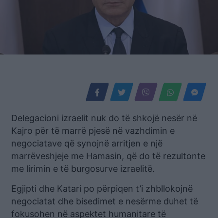
Delegacioni izraelit nuk do të shkojë nesër në
Kajro për të marrë pjesë në vazhdimin e
negociatave që synojnë arritjen e një
marrëveshjeje me Hamasin, që do të rezultonte
me lirimin e të burgosurve izraelitë.
Egjipti dhe Katari po përpiqen t’i zhbllokojnë
negociatat dhe bisedimet e nesërme duhet të
fokusohen në aspektet humanitare të