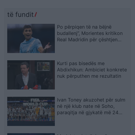
të fundit
Po përpiqen të na bëjnë
budallenj”, Morientes kritikon
Real Madridin për çështjen
Rodri
Kurti pas bisedës me
Abdixhikun: Ambiciet konkrete
nuk përputhen me rezultatin
Ivan Toney akuzohet për sulm
në një klub nate në Soho,
paraqitja në gjykatë më 24
shtator