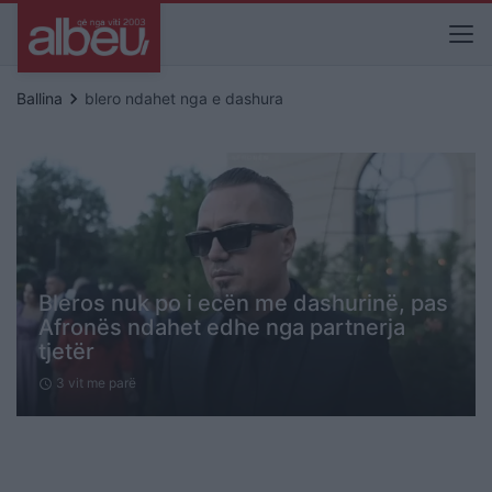
keyboard_arrow_right
Ballina
blero ndahet nga e dashura
Bleros nuk po i ecën me dashurinë, pas
Afronës ndahet edhe nga partnerja
tjetër
3 vit me parë
schedule