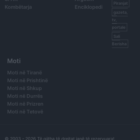
Piranjat
Kombëtarja
Enciklopedi
gazeta,
tv,
portale
Sali
Berisha
Moti
Moti në Tiranë
Moti në Prishtinë
Moti në Shkup
Moti në Durrës
Moti në Prizren
Moti në Tetovë
© 2003 -
2026 Të gjitha të drejtat janë të rezervuara!