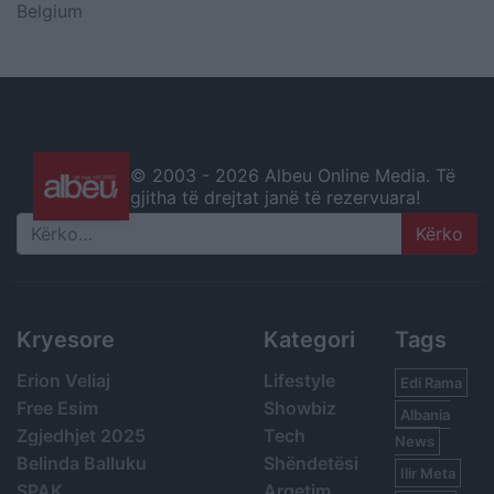
Belgium
© 2003 -
2026 Albeu Online Media. Të
gjitha të drejtat janë të rezervuara!
Search
Kryesore
Kategori
Tags
Erion Veliaj
Lifestyle
Edi Rama
Free Esim
Showbiz
Albania
Zgjedhjet 2025
Tech
News
Belinda Balluku
Shëndetësi
Ilir Meta
SPAK
Argetim