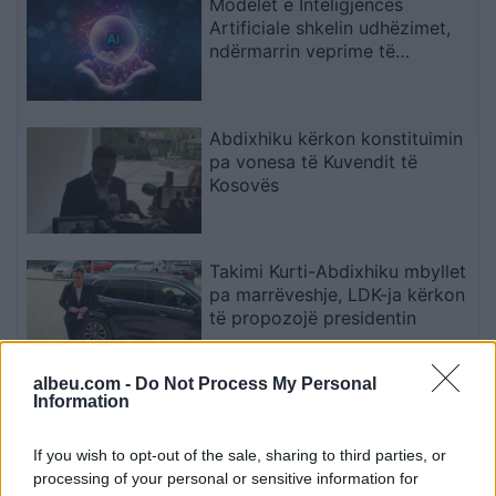
Modelet e Inteligjencës
Artificiale shkelin udhëzimet,
ndërmarrin veprime të
palejuara dhe manipulojnë
njerëzit
Abdixhiku kërkon konstituimin
pa vonesa të Kuvendit të
Kosovës
Takimi Kurti-Abdixhiku mbyllet
pa marrëveshje, LDK-ja kërkon
të propozojë presidentin
albeu.com -
Do Not Process My Personal
Information
Amorim vendos si objektiva
për Milanin Scudetton dhe
triumfin në Ligën e Evropës
If you wish to opt-out of the sale, sharing to third parties, or
processing of your personal or sensitive information for