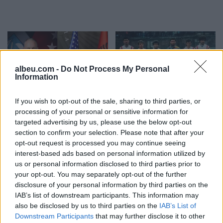
albeu.com -
Do Not Process My Personal
Information
Eric Wendt konfirmohet
Futbolli librazhdas në zi,
If you wish to opt-out of the sale, sharing to third parties, or
nga Senati si ambasador i
ndahet nga jeta Besnik
processing of your personal or sensitive information for
SHBA-së në Shqipëri,
Çota, ish-kapiten dhe ish-
targeted advertising by us, please use the below opt-out
section to confirm your selection. Please note that after your
emërimi pret firmën e
trajner i Sopotit
opt-out request is processed you may continue seeing
Trump
interest-based ads based on personal information utilized by
us or personal information disclosed to third parties prior to
your opt-out. You may separately opt-out of the further
disclosure of your personal information by third parties on the
IAB’s list of downstream participants. This information may
also be disclosed by us to third parties on the
IAB’s List of
Aksident fatal në Durrës,
Kërcënim me bombë në
Downstream Participants
that may further disclose it to other