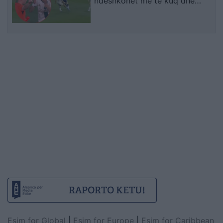
ndëshkohet me të kuq dhe
gjobë
Esim for Global
|
Esim for Europe
|
Esim for Caribbean