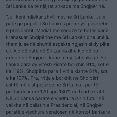
Sri Lanka ka të njëjtat shkaqe me Shqipërinë.
“Ju i keni ndjekur zhvillimet në Sri Lanka. Ju e
patë që populli i Sri Lankës përmbysi pushtetin
e presidentit. Mediat më serioze të botës kanë
krahasuar Shqipërinë me Sri Lankën dhe unë ju
them ju se në shumë aspekte ngjasin si dy pika
uji. Ajo që patë në Sri Lanka dhe kjo që po
ndodh në Shqipëri, kanë të njëjtat shkaqe. Sri
Lanka para dy vitesh kishte borxhin 91%, sot e
ka 119%. Shqipëria para 1 viti e kishte 81%, sot
e ka 107%. Pra, rritja e borxhit në Shqipëri
është më e shpejtë se në Sri Lanka, për të
përfunduar me 120 apo 130% në fund të vitit.
Në Sri Lanka paratë e vjedhura ishin futur në
valixhe në pallatin e Presidencial, në Shqipëri
paratë e vjedhura vendosen në kontot bankare