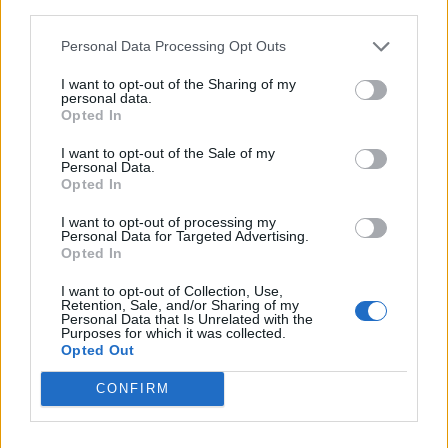
makina përplas për vdekje
Milano, gjashtë qendra
third parties.
këmbësorin; drejtuesi
tregtare zbrazen pas
Personal Data Processing Opt Outs
shoqërohet në polici
mesazhit me email
I want to opt-out of the Sharing of my
personal data.
Opted In
I want to opt-out of the Sale of my
Personal Data.
Opted In
SHBA ndal përkohësisht
Protesta e 67-të,
I want to opt-out of processing my
avokadot nga Meksika
qytetarët marshojnë drejt
Personal Data for Targeted Advertising.
Opted In
pas arrestimit të krerëve
Liqenit Artificial:
të grupeve kriminale
“Shqipëria meriton
I want to opt-out of Collection, Use,
revolucion”
Retention, Sale, and/or Sharing of my
Personal Data that Is Unrelated with the
Purposes for which it was collected.
Opted Out
CONFIRM
Flakët përhapen me
Pedagogët në shërbim të