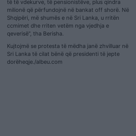
të të vdekurve, të pensionistëve, plus qindra
milionë që përfundojnë në bankat off shorë. Në
Shqipëri, më shumës e në Sri Lanka, u rritën
ccmimet dhe rriten vetëm nga vjedhja e
qeverisë”, tha Berisha.
Kujtojmë se protesta të mëdha janë zhvilluar në
Sri Lanka të cilat bënë që presidenti të jepte
dorëheqje./albeu.com