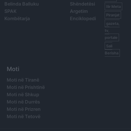
Belinda Balluku
Shëndetësi
Ilir Meta
SPAK
Argetim
Piranjat
Kombëtarja
Enciklopedi
gazeta,
tv,
portale
Sali
Berisha
Moti
Moti në Tiranë
Moti në Prishtinë
Moti në Shkup
Moti në Durrës
Moti në Prizren
Moti në Tetovë