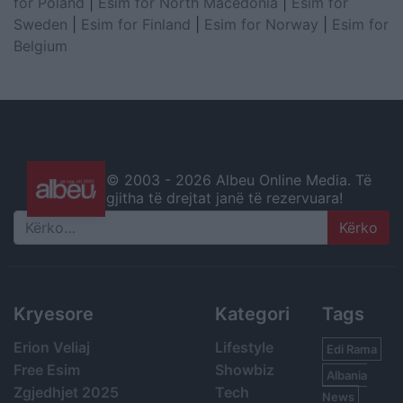
for Poland
|
Esim for North Macedonia
|
Esim for
Sweden
|
Esim for Finland
|
Esim for Norway
|
Esim for
Belgium
© 2003 -
2026 Albeu Online Media. Të
gjitha të drejtat janë të rezervuara!
Search
Kryesore
Kategori
Tags
Erion Veliaj
Lifestyle
Edi Rama
Free Esim
Showbiz
Albania
Zgjedhjet 2025
Tech
News