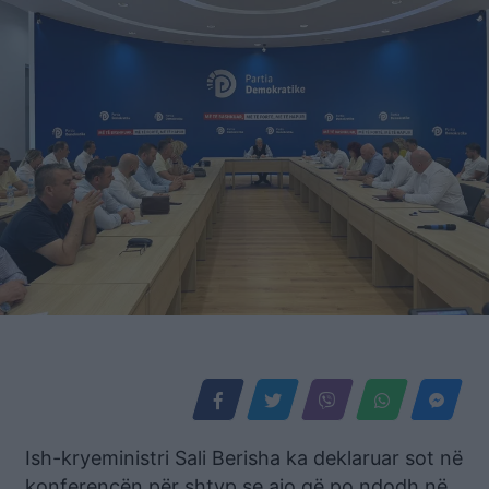
Ish-kryeministri Sali Berisha ka deklaruar sot në
konferencën për shtyp se ajo që po ndodh në