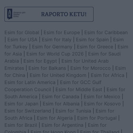
Esim for Global
|
Esim for Europe
|
Esim for Caribbean
|
Esim for USA
|
Esim for Italy
|
Esim for Spain
|
Esim
for Turkey
|
Esim for Germany
|
Esim for Greece
|
Esim
for Asia
|
Esim for World Cup 2026
|
Esim for Saudi
Arabia
|
Esim for Egypt
|
Esim for United Arab
Emirates
|
Esim for Balkans
|
Esim for Morocco
|
Esim
for China
|
Esim for United Kingdom
|
Esim for Africa
|
Esim for Latin America
|
Esim for GCC Gulf
Cooperation Council
|
Esim for Middle East
|
Esim for
South America
|
Esim for Canada
|
Esim for Mexico
|
Esim for Japan
|
Esim for Albania
|
Esim for Kosovo
|
Esim for Switzerland
|
Esim for Tunisia
|
Esim for
South Africa
|
Esim for Algeria
|
Esim for Portugal
|
Esim for Brazil
|
Esim for Argentina
|
Esim for
Colombia
|
Esim for Hong Kong
|
Esim for Thailand
|