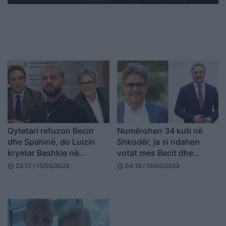
Qytetari refuzon Becin
Numërohen 34 kuti në
dhe Spahinë, do Luizin
Shkodër, ja si ndahen
kryetar Bashkie në
votat mes Becit dhe
Shkodër
Spahisë
23:17 / 15/05/2023
04:19 / 15/05/2023
schedule
schedule