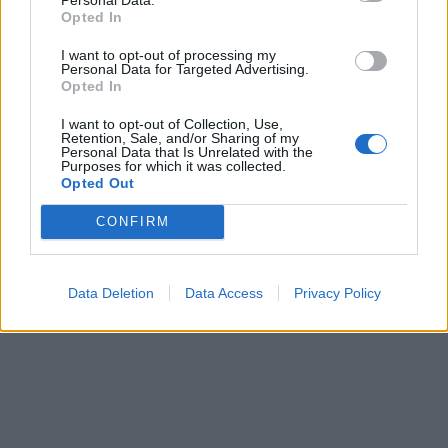
Opted In
I want to opt-out of processing my
Personal Data for Targeted Advertising.
Teleskopi më i fuqishëm diellor
Opted In
zbulon vorbullat që ndikojnë
në motin hapësinor dhe Tokë
I want to opt-out of Collection, Use,
Retention, Sale, and/or Sharing of my
Personal Data that Is Unrelated with the
Purposes for which it was collected.
Opted Out
CONFIRM
Data Deletion
Data Access
Privacy Policy