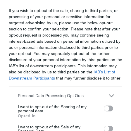
If you wish to opt-out of the sale, sharing to third parties, or
Aksident fatal në Gjermani,
processing of your personal or sensitive information for
humbin jetën tre anëtarë të një
targeted advertising by us, please use the below opt-out
familjeje nga Ferizaji që po
section to confirm your selection. Please note that after your
ktheheshin nga Kosova
opt-out request is processed you may continue seeing
interest-based ads based on personal information utilized by
UBTech nxjerr robotët
us or personal information disclosed to third parties prior to
humanoidë me pamje njerëzore
your opt-out. You may separately opt-out of the further
për shoqëri afatgjatë
disclosure of your personal information by third parties on the
IAB’s list of downstream participants. This information may
also be disclosed by us to third parties on the
IAB’s List of
Downstream Participants
that may further disclose it to other
Smart #2 sjell sërish makinën e
third parties.
vogël urbane elektrike me dy
vende
Personal Data Processing Opt Outs
I want to opt-out of the Sharing of my
personal data.
Opted In
Mercedes-AMG CLA 45
elektrik thyen rekordin e klasës
I want to opt-out of the Sale of my
së tij në Nürburgring
Personal Data.