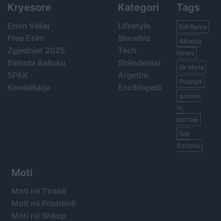
Kryesore
Kategori
Tags
Erion Veliaj
Lifestyle
Edi Rama
Free Esim
Showbiz
Albania
Zgjedhjet 2025
Tech
News
Belinda Balluku
Shëndetësi
Ilir Meta
SPAK
Argetim
Piranjat
Kombëtarja
Enciklopedi
gazeta,
tv,
portale
Sali
Berisha
Moti
Moti në Tiranë
Moti në Prishtinë
Moti në Shkup