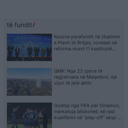
të fundit
Kosova parafundit në zbatimin
e Planit të Rritjes, vonesat në
reforma mund t’i kushtojnë
fondet
QMK: Nga 23 zjarre të
regjistruara në Maqedoni, një
vijon të jetë aktiv
Goditje nga FIFA për Dinamon,
merkatoja bllokohet; në rast
kualifikimi në “play-off” ekipi i
Dajës rrezikon pa përforcime