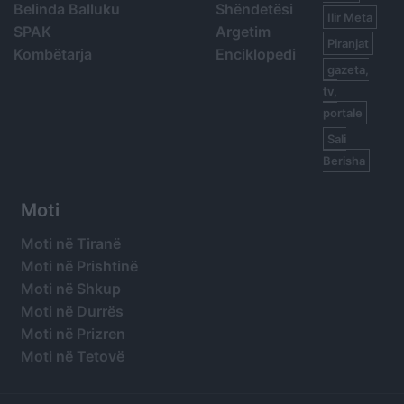
Belinda Balluku
Shëndetësi
Ilir Meta
SPAK
Argetim
Piranjat
Kombëtarja
Enciklopedi
gazeta,
tv,
portale
Sali
Berisha
Moti
Moti në Tiranë
Moti në Prishtinë
Moti në Shkup
Moti në Durrës
Moti në Prizren
Moti në Tetovë