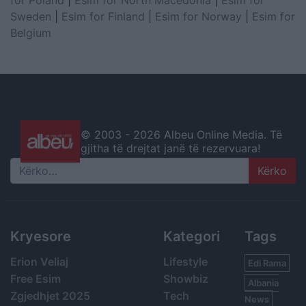
for Poland
|
Esim for North Macedonia
|
Esim for
Sweden
|
Esim for Finland
|
Esim for Norway
|
Esim for
Belgium
© 2003 -
2026 Albeu Online Media. Të
gjitha të drejtat janë të rezervuara!
Search
Kryesore
Kategori
Tags
Erion Veliaj
Lifestyle
Edi Rama
Free Esim
Showbiz
Albania
Zgjedhjet 2025
Tech
News