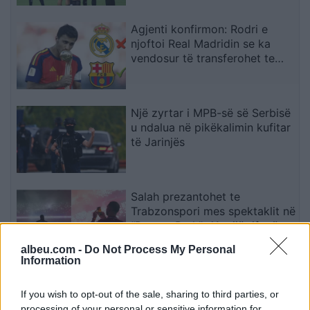
Agjenti konfirmon: Rodri e
njoftoi Real Madridin se ka
vendosur të transferohet te
Barcelona
Një zyrtar i MPB-së së Serbisë
u ndalua në pikëkalimin kufitar
të Jarinjës
Salah prezantohet te
Trabzonspori mes spektaklit në
“Papara Park”, 41 mijë tifozë
ndezin atmosferën
albeu.com -
Do Not Process My Personal
Information
Meta përballet me gjobën
rekord prej 567 milionë
If you wish to opt-out of the sale, sharing to third parties, or
dollarësh për dëmtimin e
processing of your personal or sensitive information for