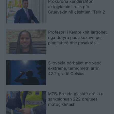
Prokuroria kundërshton
aktgjykimin lirues për
Gruevskin në çështjen “Talir 2
Profesori i Kembrixhit largohet
nga detyra pas akuzave për
plagjiaturë dhe pasaktësi
akademike
Sllovakia përballet me vapë
ekstreme, termometri arrin
42.2 gradë Celsius
MPB: Brenda gjashtë orësh u
sanksionuan 222 drejtues
motoçikletash