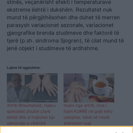
stinës, veçanërisht efekti i temperaturave
ekstreme është i dukshëm. Rezultatet nuk
mund të përgjithësohen dhe duhet të merren
parasysh variacionet sezonale, variacionet
gjeografike brenda studimeve dhe faktorë të
tjerë (p.sh. sindroma Sjogren), të cilat mund të
jenë objekt i studimeve të ardhshme.
Lajme të ngjashme:
Artriti Rheumatoid, mjeku
Vuani nga artriti, mos i
specialist zbulon çfarë
fusni KURRË në gojë këto
është dhe si trajtohet kjo
ushqime, vënë në rrezik
sëmundje e vështirë
shëndetin tuaj