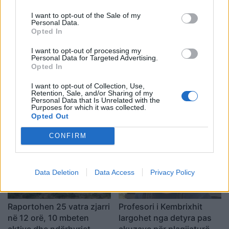
I want to opt-out of the Sale of my
Personal Data.
Opted In
Shtuar
më
26.10.2023 18:56
I want to opt-out of processing my
Tags:
Artriti reumatoid
Personal Data for Targeted Advertising.
Opted In
I want to opt-out of Collection, Use,
Retention, Sale, and/or Sharing of my
Personal Data that Is Unrelated with the
Purposes for which it was collected.
Opted Out
CONFIRM
Data Deletion
Data Access
Privacy Policy
Raportohen 25 vatra zjarri
Profesori i Kembrixhit
në 12 orë, 10 mbeten
largohet nga detyra pas
aktive dhe ndërhyrjet
akuzave për plagjiaturë