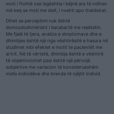
moti i ftohtë ose lagështia i bëjnë ata të ndihen
më keq se moti me diell, i nxehti apo thatësirat.
Dihet se perceptimi nuk është
domosdoshmërisht i barabartë me realitetin.
Me fjalë të tjera, analiza e simptomave dhe e
dhimbjes është një nga vështirësitë e hasura në
studimet mbi efektet e motit te pacientët me
artrit. Në të vërtetë, dhimbja është e vështirë
të objektivizohet pasi është një përvojë
subjektive me variacion të konsiderueshëm
midis individëve dhe brenda të njëjtit individ.