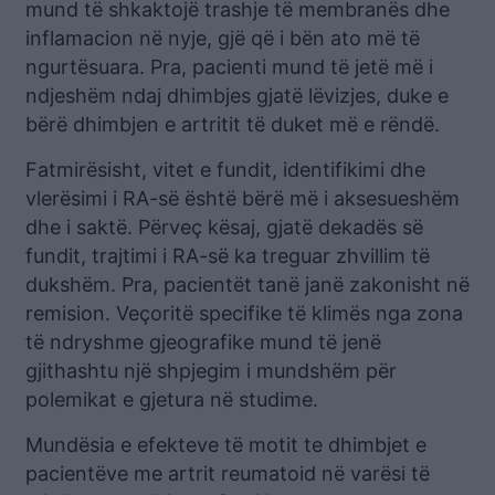
mund të shkaktojë trashje të membranës dhe
inflamacion në nyje, gjë që i bën ato më të
ngurtësuara. Pra, pacienti mund të jetë më i
ndjeshëm ndaj dhimbjes gjatë lëvizjes, duke e
bërë dhimbjen e artritit të duket më e rëndë.
Fatmirësisht, vitet e fundit, identifikimi dhe
vlerësimi i RA-së është bërë më i aksesueshëm
dhe i saktë. Përveç kësaj, gjatë dekadës së
fundit, trajtimi i RA-së ka treguar zhvillim të
dukshëm. Pra, pacientët tanë janë zakonisht në
remision. Veçoritë specifike të klimës nga zona
të ndryshme gjeografike mund të jenë
gjithashtu një shpjegim i mundshëm për
polemikat e gjetura në studime.
Mundësia e efekteve të motit te dhimbjet e
pacientëve me artrit reumatoid në varësi të