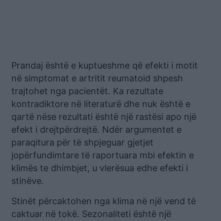
Prandaj është e kuptueshme që efekti i motit
në simptomat e artritit reumatoid shpesh
trajtohet nga pacientët. Ka rezultate
kontradiktore në literaturë dhe nuk është e
qartë nëse rezultati është një rastësi apo një
efekt i drejtpërdrejtë. Ndër argumentet e
paraqitura për të shpjeguar gjetjet
jopërfundimtare të raportuara mbi efektin e
klimës te dhimbjet, u vlerësua edhe efekti i
stinëve.
Stinët përcaktohen nga klima në një vend të
caktuar në tokë. Sezonaliteti është një