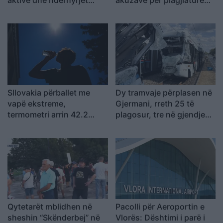
vijojnë nga toka e ajri
dhe pasaktësi akademike
Sllovakia përballet me
Dy tramvaje përplasen në
vapë ekstreme,
Gjermani, rreth 25 të
termometri arrin 42.2
plagosur, tre në gjendje
gradë Celsius
kritike
Qytetarët mblidhen në
Pacolli për Aeroportin e
sheshin “Skënderbej” në
Vlorës: Dështimi i parë i