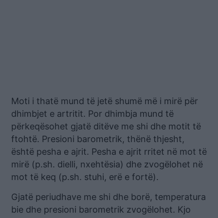
Moti i thatë mund të jetë shumë më i mirë për
dhimbjet e artritit. Por dhimbja mund të
përkeqësohet gjatë ditëve me shi dhe motit të
ftohtë. Presioni barometrik, thënë thjesht,
është pesha e ajrit. Pesha e ajrit rritet në mot të
mirë (p.sh. dielli, nxehtësia) dhe zvogëlohet në
mot të keq (p.sh. stuhi, erë e fortë).
Gjatë periudhave me shi dhe borë, temperatura
bie dhe presioni barometrik zvogëlohet. Kjo