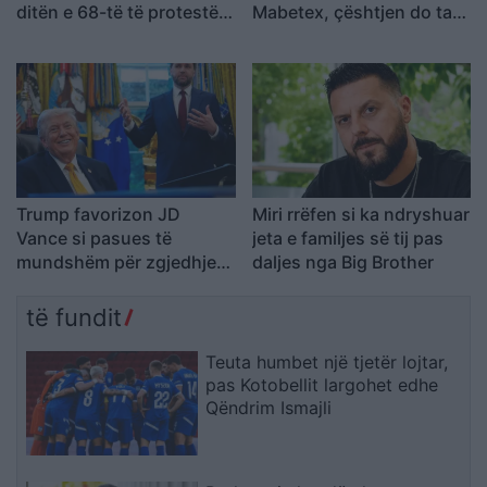
ditën e 68-të të protestës
Mabetex, çështjen do ta
kundër Ramës, kërkojnë
çojmë në arbitrazh dhe
largimin e tij
drejtësi
Trump favorizon JD
Miri rrëfen si ka ndryshuar
Vance si pasues të
jeta e familjes së tij pas
mundshëm për zgjedhjet
daljes nga Big Brother
presidenciale të vitit
2028, sipas “The
të fundit
Washington Post
Teuta humbet një tjetër lojtar,
pas Kotobellit largohet edhe
Qëndrim Ismajli