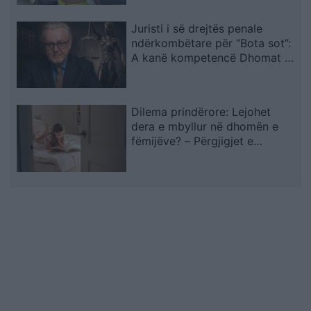
Juristi i së drejtës penale
ndërkombëtare për “Bota sot”:
A kanë kompetencë Dhomat e
Specializuara të Kosovës për
krime kundër njerëzimit pas
zbulimit të…
Dilema prindërore: Lejohet
dera e mbyllur në dhomën e
fëmijëve? – Përgjigjet e
psikologëve