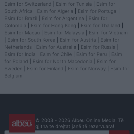
Esim for Switzerland
|
Esim for Tunisia
|
Esim for
South Africa
|
Esim for Algeria
|
Esim for Portugal
|
Esim for Brazil
|
Esim for Argentina
|
Esim for
Colombia
|
Esim for Hong Kong
|
Esim for Thailand
|
Esim for Macau
|
Esim for Malaysia
|
Esim for Vietnam
|
Esim for South Korea
|
Esim for Austria
|
Esim for
Netherlands
|
Esim for Australia
|
Esim for Russia
|
Esim for India
|
Esim for Chile
|
Esim for Peru
|
Esim
for Poland
|
Esim for North Macedonia
|
Esim for
Sweden
|
Esim for Finland
|
Esim for Norway
|
Esim for
Belgium
© 2003 -
2026 Albeu Online Media. Të
gjitha të drejtat janë të rezervuara!