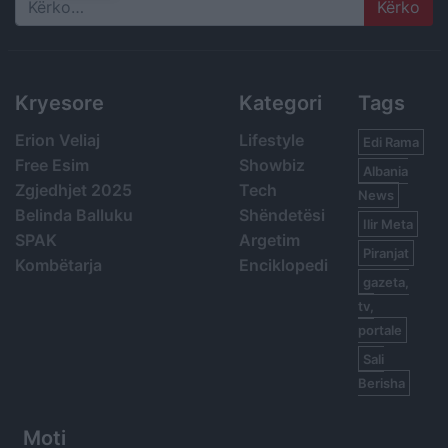
Search
Kryesore
Kategori
Tags
Erion Veliaj
Lifestyle
Edi Rama
Free Esim
Showbiz
Albania
Zgjedhjet 2025
Tech
News
Belinda Balluku
Shëndetësi
Ilir Meta
SPAK
Argetim
Piranjat
Kombëtarja
Enciklopedi
gazeta,
tv,
portale
Sali
Berisha
Moti