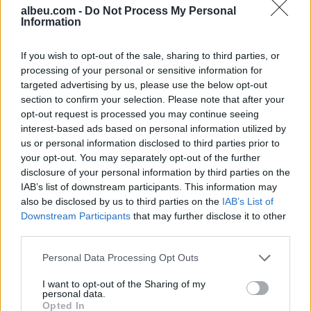
albeu.com -
Do Not Process My Personal
Information
If you wish to opt-out of the sale, sharing to third parties, or
Mjeku i njohur tërheq
processing of your personal or sensitive information for
vëmendjen: Për këtë
targeted advertising by us, please use the below opt-out
sëmundje serioze, mos
section to confirm your selection. Please note that after your
abuzoni duke përdorur
opt-out request is processed you may continue seeing
barna popullore
interest-based ads based on personal information utilized by
us or personal information disclosed to third parties prior to
your opt-out. You may separately opt-out of the further
disclosure of your personal information by third parties on the
IAB’s list of downstream participants. This information may
also be disclosed by us to third parties on the
IAB’s List of
Downstream Participants
that may further disclose it to other
third parties.
Personal Data Processing Opt Outs
I want to opt-out of the Sharing of my
personal data.
Opted In