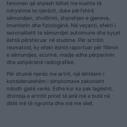
fenomen që shpesh lidhet me kushte të
ndryshme te njerëzit, duke përfshirë
sëmundjen, zhvillimin, shprehjen e gjeneve,
imunitetin dhe fiziologjinë. Në veçanti, efekti i
sezonalitetit te sëmundjet autoimune dhe kyçet
është përshkruar në studime. Për artritin
reumatoid, ky efekt është raportuar për fillimin
e sëmundjes, ecurinë, madje edhe përparimin
dhe ashpërsinë radiografike.
Për shumë njerëz me artrit, një lehtësim i
konsiderueshëm i simptomave zakonisht
ndodh gjatë verës. Edhe kur ka pak lagështi,
dhimbja e artritit priret të jetë më e butë në
ditët më të ngrohta dhe më me diell.