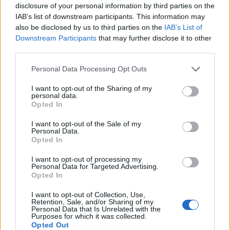
disclosure of your personal information by third parties on the
largimin e tij
2028, sipas “The
IAB’s list of downstream participants. This information may
Washington Post
also be disclosed by us to third parties on the
IAB’s List of
Downstream Participants
that may further disclose it to other
third parties.
Personal Data Processing Opt Outs
Miri rrëfen si ka ndryshuar
Katër pistoleta Glock u
I want to opt-out of the Sharing of my
jeta e familjes së tij pas
gjetën në automjet, i
personal data.
daljes nga Big Brother
arrestuari në Sarandë: Më
Opted In
thanë se ishin lodra
I want to opt-out of the Sale of my
Personal Data.
Opted In
I want to opt-out of processing my
Personal Data for Targeted Advertising.
Opted In
I want to opt-out of Collection, Use,
Të paktën 38 të vrarë dhe
Shkodër, ndërron jetë në
Retention, Sale, and/or Sharing of my
Personal Data that Is Unrelated with the
29 të plagosur nga sulmet
spital 49-vjeçarja,
Purposes for which it was collected.
e Huthive me raketa dhe
dyshime për konsumimin
Opted Out