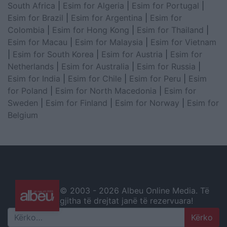
South Africa
|
Esim for Algeria
|
Esim for Portugal
|
Esim for Brazil
|
Esim for Argentina
|
Esim for
Colombia
|
Esim for Hong Kong
|
Esim for Thailand
|
Esim for Macau
|
Esim for Malaysia
|
Esim for Vietnam
|
Esim for South Korea
|
Esim for Austria
|
Esim for
Netherlands
|
Esim for Australia
|
Esim for Russia
|
Esim for India
|
Esim for Chile
|
Esim for Peru
|
Esim
for Poland
|
Esim for North Macedonia
|
Esim for
Sweden
|
Esim for Finland
|
Esim for Norway
|
Esim for
Belgium
© 2003 -
2026 Albeu Online Media. Të
gjitha të drejtat janë të rezervuara!