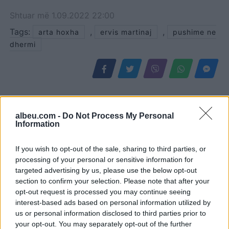
Shtuar
më
1.09.2022 22:00
Tags:
,
,
arta hoxha
ervis martinaj
pushime ne
dhermi
albeu.com -
Do Not Process My Personal
Information
If you wish to opt-out of the sale, sharing to third parties, or
processing of your personal or sensitive information for
targeted advertising by us, please use the below opt-out
section to confirm your selection. Please note that after your
opt-out request is processed you may continue seeing
Qytetarët mblidhen në
Trump favorizon JD
interest-based ads based on personal information utilized by
sheshin “Skënderbej” në
Vance si pasues të
us or personal information disclosed to third parties prior to
ditën e 68-të të protestës
mundshëm për zgjedhjet
your opt-out. You may separately opt-out of the further
kundër Ramës, kërkojnë
presidenciale të vitit