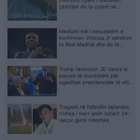
Dështimi i parë i Mabetex,
çështjen do ta çojmë në
arbitrazh dhe drejtësi
Mediumi më i besueshëm e
konfirmon: Vinicius Jr qëndron
te Real Madridi dhe do të
firmosë kontratë
gjashtëvjeçare
Trump favorizon JD Vance si
pasues të mundshëm për
zgjedhjet presidenciale të vitit
2028, sipas “The Washington
Post
Tragjedi në futbollin tajlandez,
rrufeja i merr jetën lojtarit 24-
vjeçar gjatë ndeshjes