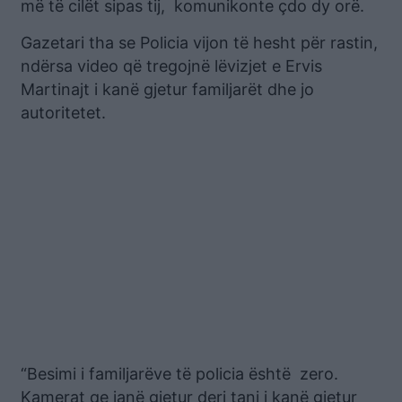
më të cilët sipas tij, komunikonte çdo dy orë.
Gazetari tha se Policia vijon të hesht për rastin,
ndërsa video që tregojnë lëvizjet e Ervis
Martinajt i kanë gjetur familjarët dhe jo
autoritetet.
“Besimi i familjarëve të policia është zero.
Kamerat qe janë gjetur deri tani i kanë gjetur