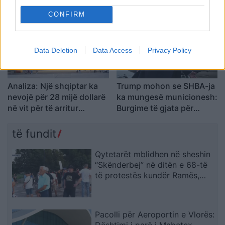
dronë kundër ushtrisë së
e një sasie të madhe
Jemenit
ilaçesh
CONFIRM
Data Deletion
Data Access
Privacy Policy
Analiza: Një shqiptar ka
Trump mohon se SHBA-ja
nevojë për 28 mijë dollarë
ka mungesë municionesh:
në vit për të arritur
Burgime të gjata për
“pragun e lumturisë”
publikuesit e deklaratave
tradhtare
të fundit
Qytetarët mblidhen në sheshin
“Skënderbej” në ditën e 68-të
të protestës kundër Ramës,
kërkojnë largimin e tij
Pacolli për Aeroportin e Vlorës: