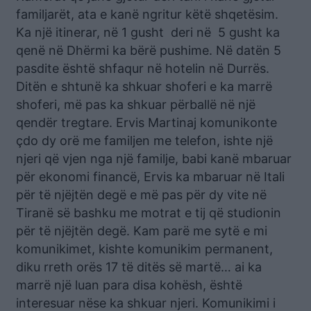
familjarët, ata e kanë ngritur këtë shqetësim.
Ka një itinerar, në 1 gusht deri në 5 gusht ka
qenë në Dhërmi ka bërë pushime. Në datën 5
pasdite është shfaqur në hotelin në Durrës.
Ditën e shtunë ka shkuar shoferi e ka marrë
shoferi, më pas ka shkuar përballë në një
qendër tregtare. Ervis Martinaj komunikonte
çdo dy orë me familjen me telefon, ishte një
njeri që vjen nga një familje, babi kanë mbaruar
për ekonomi financë, Ervis ka mbaruar në Itali
për të njëjtën degë e më pas për dy vite në
Tiranë së bashku me motrat e tij që studionin
për të njëjtën degë. Kam parë me sytë e mi
komunikimet, kishte komunikim permanent,
diku rreth orës 17 të ditës së martë… ai ka
marrë një luan para disa kohësh, është
interesuar nëse ka shkuar njeri. Komunikimi i