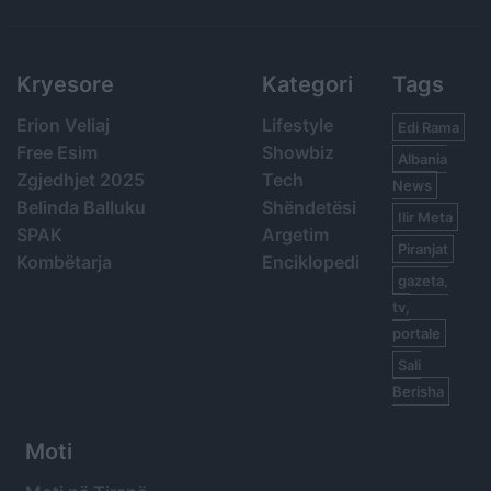
Search
Kryesore
Kategori
Tags
Erion Veliaj
Lifestyle
Edi Rama
Free Esim
Showbiz
Albania
Zgjedhjet 2025
Tech
News
Belinda Balluku
Shëndetësi
Ilir Meta
SPAK
Argetim
Piranjat
Kombëtarja
Enciklopedi
gazeta,
tv,
portale
Sali
Berisha
Moti