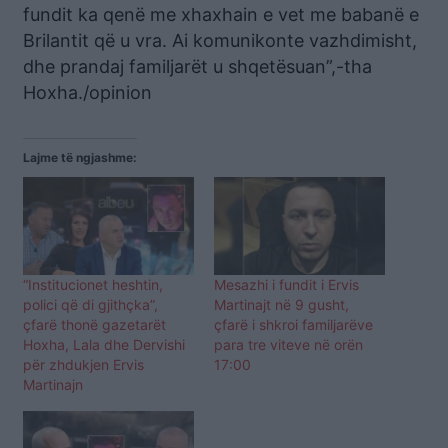
fundit ka qenë me xhaxhain e vet me babanë e
Brilantit që u vra. Ai komunikonte vazhdimisht,
dhe prandaj familjarët u shqetësuan”,-tha
Hoxha./opinion
Lajme të ngjashme:
“Institucionet heshtin,
Mesazhi i fundit i Ervis
polici që di gjithçka”,
Martinajt në 9 gusht,
çfarë thonë gazetarët
çfarë i shkroi familjarëve
Hoxha, Lala dhe Dervishi
para tre viteve në orën
për zhdukjen Ervis
17:00
Martinajn