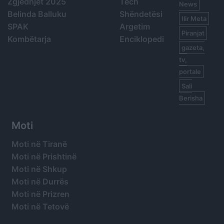
Zgjedhjet 2025
Tech
News
Belinda Balluku
Shëndetësi
Ilir Meta
SPAK
Argetim
Piranjat
Kombëtarja
Enciklopedi
gazeta,
tv,
portale
Sali
Berisha
Moti
Moti në Tiranë
Moti në Prishtinë
Moti në Shkup
Moti në Durrës
Moti në Prizren
Moti në Tetovë