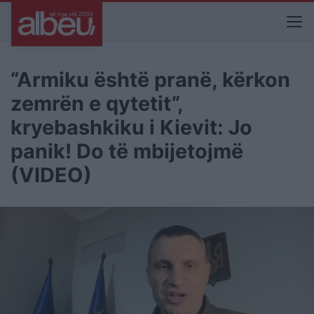
“Armiku është pranë, kërkon
zemrën e qytetit”,
kryebashkiku i Kievit: Jo
panik! Do të mbijetojmë
(VIDEO)