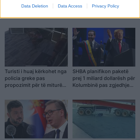
lehtë në nofull, por pësoi
shkaktojnë panik në një
Data Deletion
Data Access
Privacy Policy
deformim të rëndë në
qytet të Indonezisë, 18 të
fytyrë dhe humbi punën si
plagosur
modele
Turisti i huaj kërkohet nga
SHBA planifikon paketë
policia greke pas
prej 1 miliard dollarësh për
propozimit për të miturën
Kolumbinë pas zgjedhjes
10-vjeçare në Kretë
së Abelardo de la
Esprielës