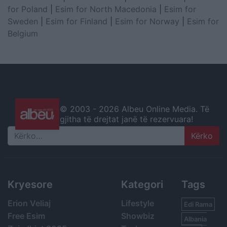
for Poland
|
Esim for North Macedonia
|
Esim for
Sweden
|
Esim for Finland
|
Esim for Norway
|
Esim for
Belgium
© 2003 -
2026 Albeu Online Media. Të
gjitha të drejtat janë të rezervuara!
Search
Kryesore
Kategori
Tags
Erion Veliaj
Lifestyle
Edi Rama
Free Esim
Showbiz
Albania