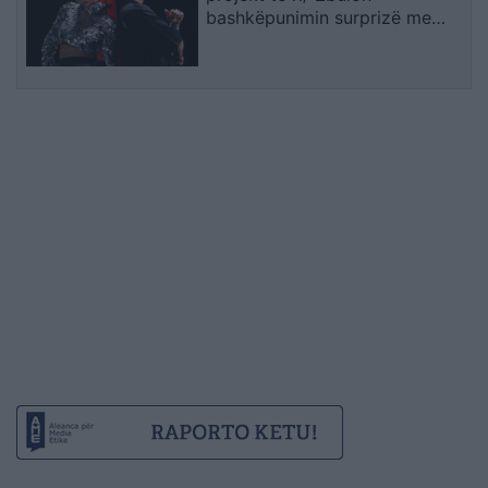
bashkëpunimin surprizë me
Gimbo-n