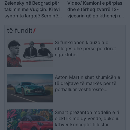
Zelensky në Beograd për
Video/ Kamioni e përplas
takimin me Vuçiçin: Kievi
dhe e tërheq zvarrë 12-
synon ta largojë Serbinë
vjeçarin që po kthehej nga
nga kampi rus
shkolla, i mituri shpëton
mrekullisht
të fundit
Si funksionon klauzola e
riblerjes dhe përse përdoret
nga klubet
Aston Martin shet shumicën e
të drejtave të markës për të
përballuar vështirësitë
financiare
Smart prezanton modelin e ri
elektrik me dy vende, duke iu
kthyer konceptit fillestar