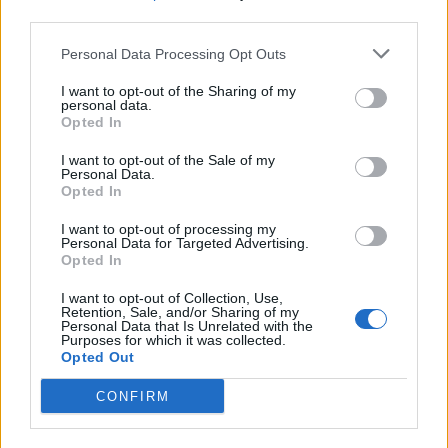
third parties.
Personal Data Processing Opt Outs
I want to opt-out of the Sharing of my
personal data.
Opted In
I want to opt-out of the Sale of my
Personal Data.
Opted In
Je mysafir, kthehu në
Nxehtësia ekstreme dhe
I want to opt-out of processing my
Shqipëri”/ Gazetari grek
zjarret po bëhen norma e
Personal Data for Targeted Advertising.
me origjinë shqiptare
re klimatike, bota
Opted In
përballet me sulm racist
përballet me sinjale alarmi
I want to opt-out of Collection, Use,
pas paralajmërimit për
Retention, Sale, and/or Sharing of my
rikthimin e ideologjisë së
Personal Data that Is Unrelated with the
Purposes for which it was collected.
Agimit të Artë
Opted Out
CONFIRM
Kërkoi një ndërhyrje të
Sulmet e majmunit