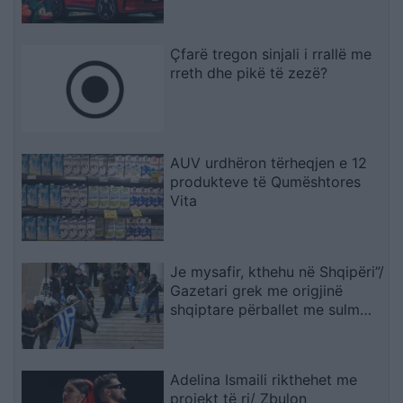
Çfarë tregon sinjali i rrallë me
rreth dhe pikë të zezë?
AUV urdhëron tërheqjen e 12
produkteve të Qumështores
Vita
Je mysafir, kthehu në Shqipëri”/
Gazetari grek me origjinë
shqiptare përballet me sulm
racist pas paralajmërimit për
rikthimin e ideologjisë së
Agimit të Artë
Adelina Ismaili rikthehet me
projekt të ri/ Zbulon