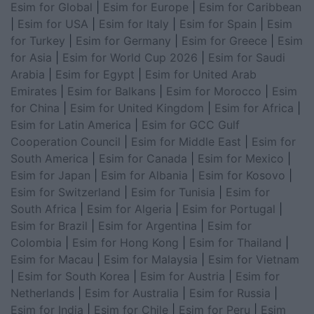
Esim for Global
|
Esim for Europe
|
Esim for Caribbean
|
Esim for USA
|
Esim for Italy
|
Esim for Spain
|
Esim
for Turkey
|
Esim for Germany
|
Esim for Greece
|
Esim
for Asia
|
Esim for World Cup 2026
|
Esim for Saudi
Arabia
|
Esim for Egypt
|
Esim for United Arab
Emirates
|
Esim for Balkans
|
Esim for Morocco
|
Esim
for China
|
Esim for United Kingdom
|
Esim for Africa
|
Esim for Latin America
|
Esim for GCC Gulf
Cooperation Council
|
Esim for Middle East
|
Esim for
South America
|
Esim for Canada
|
Esim for Mexico
|
Esim for Japan
|
Esim for Albania
|
Esim for Kosovo
|
Esim for Switzerland
|
Esim for Tunisia
|
Esim for
South Africa
|
Esim for Algeria
|
Esim for Portugal
|
Esim for Brazil
|
Esim for Argentina
|
Esim for
Colombia
|
Esim for Hong Kong
|
Esim for Thailand
|
Esim for Macau
|
Esim for Malaysia
|
Esim for Vietnam
|
Esim for South Korea
|
Esim for Austria
|
Esim for
Netherlands
|
Esim for Australia
|
Esim for Russia
|
Esim for India
|
Esim for Chile
|
Esim for Peru
|
Esim