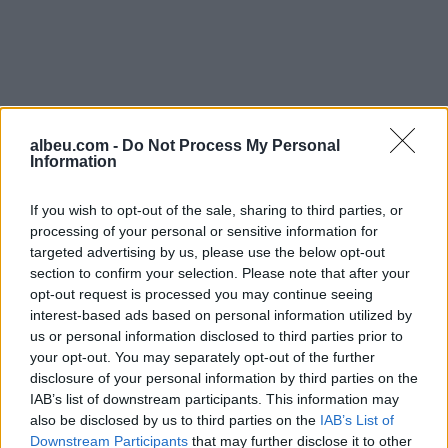
albeu.com -
Do Not Process My Personal
Information
If you wish to opt-out of the sale, sharing to third parties, or
processing of your personal or sensitive information for
targeted advertising by us, please use the below opt-out
section to confirm your selection. Please note that after your
opt-out request is processed you may continue seeing
interest-based ads based on personal information utilized by
Shtuar
më
1.03.2022 19:37
us or personal information disclosed to third parties prior to
Tags:
,
,
kryebashkiaku i kievit
lufta ne lindje
your opt-out. You may separately opt-out of the further
,
pushtimi i ukraines
Vitali Klitschko
disclosure of your personal information by third parties on the
IAB’s list of downstream participants. This information may
also be disclosed by us to third parties on the
IAB’s List of
Downstream Participants
that may further disclose it to other