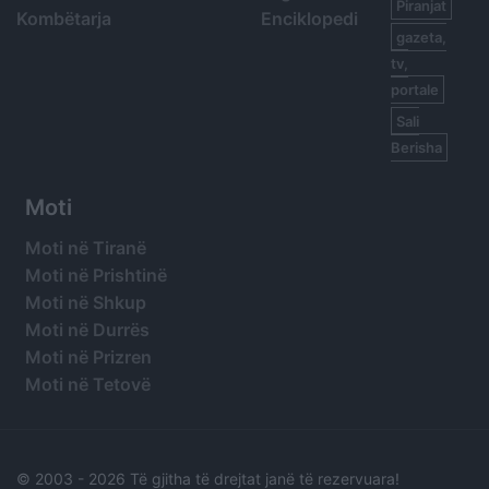
Piranjat
Kombëtarja
Enciklopedi
gazeta,
tv,
portale
Sali
Berisha
Moti
Moti në Tiranë
Moti në Prishtinë
Moti në Shkup
Moti në Durrës
Moti në Prizren
Moti në Tetovë
© 2003 -
2026 Të gjitha të drejtat janë të rezervuara!