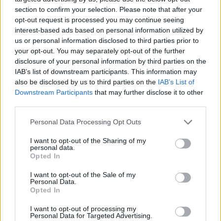
section to confirm your selection. Please note that after your
opt-out request is processed you may continue seeing
interest-based ads based on personal information utilized by
us or personal information disclosed to third parties prior to
your opt-out. You may separately opt-out of the further
disclosure of your personal information by third parties on the
IAB’s list of downstream participants. This information may
also be disclosed by us to third parties on the
IAB’s List of
Downstream Participants
that may further disclose it to other
third parties.
Personal Data Processing Opt Outs
I want to opt-out of the Sharing of my
personal data.
Opted In
I want to opt-out of the Sale of my
Personal Data.
Opted In
Esim for Global
|
Esim for Europe
|
Esim for Caribbean
|
Esim for USA
|
Esim for Italy
|
Esim for Spain
|
Esim
I want to opt-out of processing my
Personal Data for Targeted Advertising.
for Turkey
|
Esim for Germany
|
Esim for Greece
|
Esim