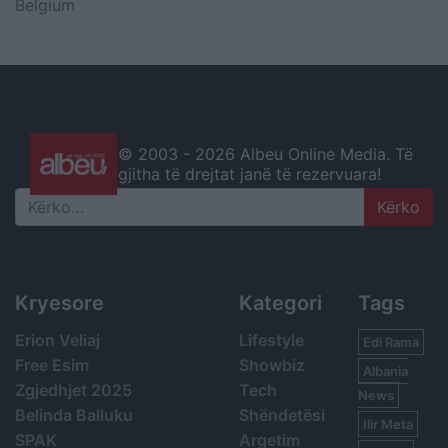
Belgium
© 2003 -
2026 Albeu Online Media. Të
gjitha të drejtat janë të rezervuara!
Search
Kryesore
Kategori
Tags
Erion Veliaj
Lifestyle
Edi Rama
Free Esim
Showbiz
Albania
Zgjedhjet 2025
Tech
News
Belinda Balluku
Shëndetësi
Ilir Meta
SPAK
Argetim