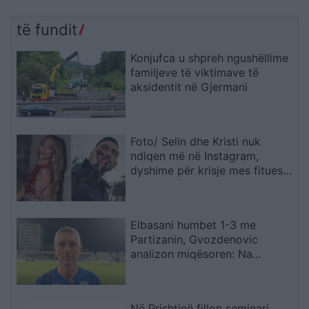
të fundit
Konjufca u shpreh ngushëllime
familjeve të viktimave të
aksidentit në Gjermani
Foto/ Selin dhe Kristi nuk
ndiqen më në Instagram,
dyshime për krisje mes fitueses
së Big Brother VIP 5 dhe ish-
banorit
Elbasani humbet 1-3 me
Partizanin, Gvozdenovic
analizon miqësoren: Na
munguan dy sulmues, por
skuadra më kënaqi në disa
aspekte
Në Prishtinë fillon seminari