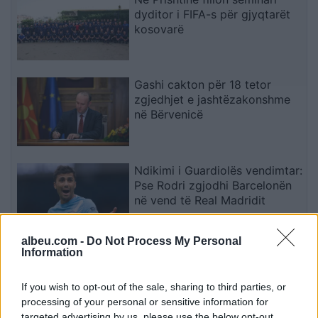
dyditor i FIFA-s për gjyqtarët
kosovarë
Gashi cakton për 18 tetor
zgjedhjet e jashtëzakonshme
në Bërvenicë
Ndikimi i Guardiolës vendimtar:
Pse Rodri zgjodhi Barcelonën
në vend të Real Madridit
albeu.com -
Do Not Process My Personal
Information
Pacolli e LVV-së: Zgjedhja e
presidentit kërkon marrëveshje
mes shumicës dhe opozitës
If you wish to opt-out of the sale, sharing to third parties, or
processing of your personal or sensitive information for
targeted advertising by us, please use the below opt-out