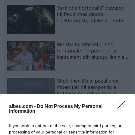
Verë dhe Portokalle” debuton
në Peqin mes qindra
spektatorësh, ndalesa e radhës
në Kavajë
Berisha kundër reformës
territoriale: Po përdoret si
instrument për shpopullimin e
Shqipërisë
Shpërthen Etna, pezullohen
mbërritjet në aeroportin e
Katanias për shkak të hirit
vullkanik
albeu.com -
Do Not Process My Personal
Information
Berisha sulmon Ramën dhe
Ballukun: 83 mandatet po
If you wish to opt-out of the sale, sharing to third parties, or
përdoren si mburojë për aferat
processing of your personal or sensitive information for