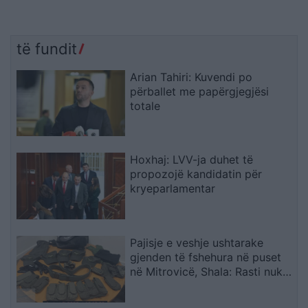
të fundit
Arian Tahiri: Kuvendi po
përballet me papërgjegjësi
totale
Hoxhaj: LVV-ja duhet të
propozojë kandidatin për
kryeparlamentar
Pajisje e veshje ushtarake
gjenden të fshehura në puset
në Mitrovicë, Shala: Rasti nuk
mund të shihet si incident i
veçuar