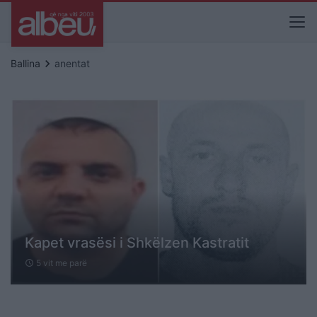
keyboard_arrow_right
Ballina
anentat
Kapet vrasësi i Shkëlzen Kastratit
5 vit me parë
schedule