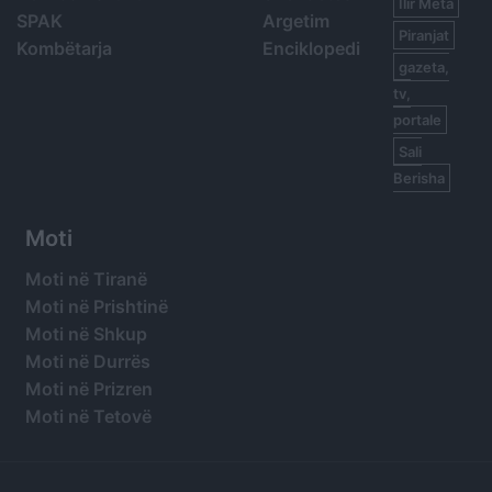
Ilir Meta
SPAK
Argetim
Piranjat
Kombëtarja
Enciklopedi
gazeta,
tv,
portale
Sali
Berisha
Moti
Moti në Tiranë
Moti në Prishtinë
Moti në Shkup
Moti në Durrës
Moti në Prizren
Moti në Tetovë