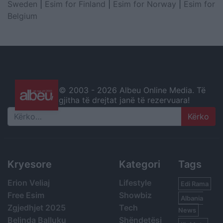
Sweden
|
Esim for Finland
|
Esim for Norway
|
Esim for
Belgium
© 2003 -
2026 Albeu Online Media. Të
gjitha të drejtat janë të rezervuara!
Search
Kryesore
Kategori
Tags
Erion Veliaj
Lifestyle
Edi Rama
Free Esim
Showbiz
Albania
Zgjedhjet 2025
Tech
News
Belinda Balluku
Shëndetësi