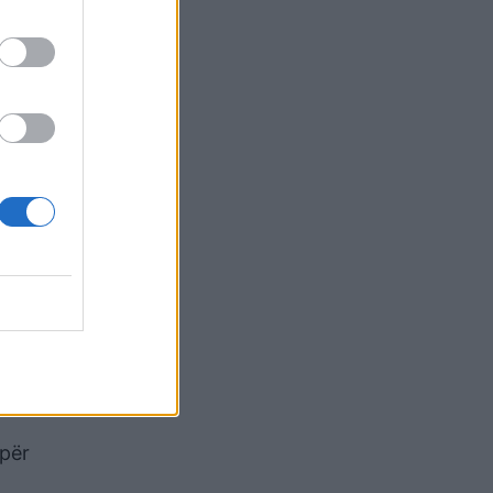
prej
anet.
itore
reality
shtoj
astike,
iranë
rasësh
 për