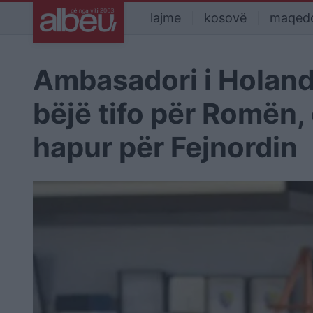
lajme
kosovë
maqed
Ambasadori i Holand
bëjë tifo për Romën
hapur për Fejnordin