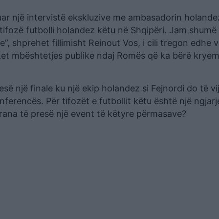
uar një intervistë ekskluzive me ambasadorin holande
tifozë futbolli holandez këtu në Shqipëri. Jam shumë 
, shprehet fillimisht Reinout Vos, i cili tregon edhe v
et mbështetjes publike ndaj Romës që ka bërë kryemin
ë një finale ku një ekip holandez si Fejnordi do të vi
nferencës. Për tifozët e futbollit këtu është një ngjarj
irana të presë një event të këtyre përmasave?