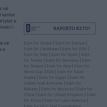
z në
i lumtur
irtytet e
istri i
Esim for Global
|
Esim for Europe
|
jë në
Esim for Caribbean
|
Esim for USA
|
e e
Esim for Italy
|
Esim for Spain
|
Esim
for Turkey
|
Esim for Germany
|
Esim
for Greece
|
Esim for Asia
|
Esim for
World Cup 2026
|
Esim for Saudi
Arabia
|
Esim for Egypt
|
Esim for
United Arab Emirates
|
Esim for
Balkans
|
Esim for Morocco
|
Esim for
China
|
Esim for United Kingdom
|
Esim
for Africa
|
Esim for Latin America
|
Esim for GCC Gulf Cooperation