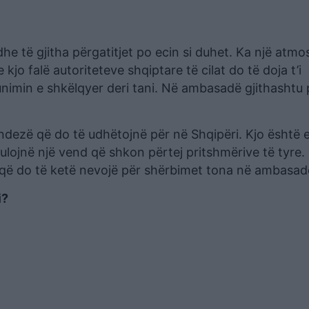
dhe të gjitha përgatitjet po ecin si duhet. Ka një atmo
kjo falë autoriteteve shqiptare të cilat do të doja t’i
imin e shkëlqyer deri tani. Në ambasadë gjithashtu
ndezë që do të udhëtojnë për në Shqipëri. Kjo është 
ulojnë një vend që shkon përtej pritshmërive të tyre
që do të ketë nevojë për shërbimet tona në ambasad
i?