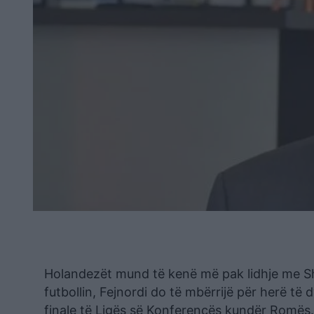
Holandezët mund të kenë më pak lidhje me Shqi
futbollin, Fejnordi do të mbërrijë për herë të
finale të Ligës së Konferencës kundër Romës.