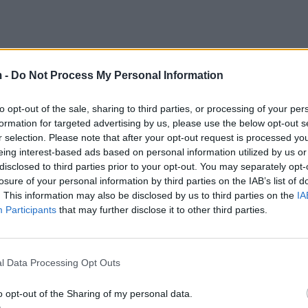
 -
Do Not Process My Personal Information
ze të femrave. Në Holandë skuadrat dhe kampionatet 
e klubet e meshkujve. Kështu që unë bëj tifo për ekipi
to opt-out of the sale, sharing to third parties, or processing of your per
formation for targeted advertising by us, please use the below opt-out s
 të ardhshëm të vitit 2023.
r selection. Please note that after your opt-out request is processed y
eing interest-based ads based on personal information utilized by us or
rejtuar nga një holandez si Arie Haan, i cili po ashtu 
disclosed to third parties prior to your opt-out. You may separately opt-
 Roterdamit ka luajtur edhe më parë në Tiranë kundër 
losure of your personal information by third parties on the IAB’s list of
. This information may also be disclosed by us to third parties on the
IA
Participants
that may further disclose it to other third parties.
ga temat e para për të nisur një bisedë me një person
ejnordit dhe Partizanit e luajtur në Tiranë ka qenë sh
t një dokumentar që na kthen në Tiranën e vitit 1991
l Data Processing Opt Outs
yteti që atëherë. Tifozët e Fejnordit e mbajnë mend
at në portë. Ai u bëri përshtypje shumë njerëzve në Shqi
o opt-out of the Sharing of my personal data.