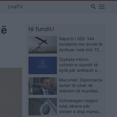
search
LiveTV
të
të fundit
Raporti i IISS: 144
incidente me dronë të
dyshuar rusë mbi 13
vende të Europës,
Gjykata rrëzon
alarm për spiunazh
votimin e raundit të
ajror ndaj objektivave
dytë për anëtarët e
ushtarake dhe civile
KGjK-së nga
Mucunski: Diplomacia
Supremja, kërkon
duhet të vihet në
certifikimin e raundit
shërbim të mundësive
të parë për Memajn
ekonomike
dhe Thaqin
Volkswagen reagon
ndaj zërave për
shitjen e disa markave
të grupit