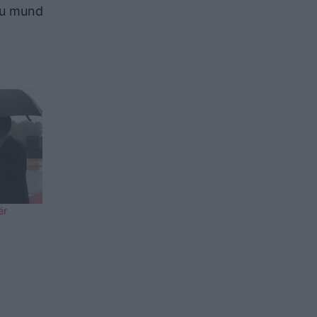
htu mund
ër