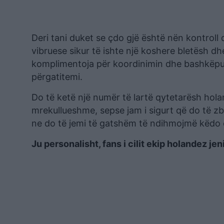
Deri tani duket se çdo gjë është nën kontroll 
vibruese sikur të ishte një koshere bletësh dhe 
komplimentoja për koordinimin dhe bashkëpun
përgatitemi.
Do të ketë një numër të lartë qytetarësh hola
mrekullueshme, sepse jam i sigurt që do të zb
ne do të jemi të gatshëm të ndihmojmë këdo 
Ju personalisht, fans i cilit ekip holandez jen