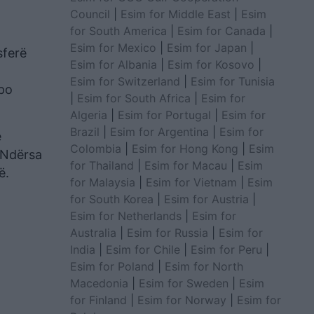
Council
|
Esim for Middle East
|
Esim
for South America
|
Esim for Canada
|
Esim for Mexico
|
Esim for Japan
|
sferë
Esim for Albania
|
Esim for Kosovo
|
Esim for Switzerland
|
Esim for Tunisia
 po
|
Esim for South Africa
|
Esim for
Algeria
|
Esim for Portugal
|
Esim for
Brazil
|
Esim for Argentina
|
Esim for
e
Colombia
|
Esim for Hong Kong
|
Esim
. Ndërsa
for Thailand
|
Esim for Macau
|
Esim
ë.
for Malaysia
|
Esim for Vietnam
|
Esim
for South Korea
|
Esim for Austria
|
Esim for Netherlands
|
Esim for
Australia
|
Esim for Russia
|
Esim for
India
|
Esim for Chile
|
Esim for Peru
|
Esim for Poland
|
Esim for North
Macedonia
|
Esim for Sweden
|
Esim
for Finland
|
Esim for Norway
|
Esim for