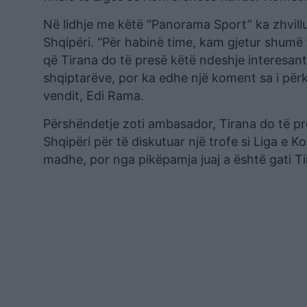
Në lidhje me këtë “Panorama Sport” ka zhvill
Shqipëri. “Për habinë time, kam gjetur shumë 
që Tirana do të presë këtë ndeshje interesante”
shqiptarëve, por ka edhe një koment sa i përk
vendit, Edi Rama.
Përshëndetje zoti ambasador, Tirana do të pres
Shqipëri për të diskutuar një trofe si Liga e Ko
madhe, por nga pikëpamja juaj a është gati T