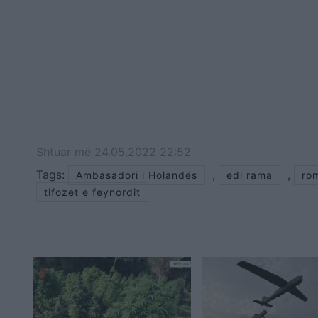
Shtuar
më
24.05.2022 22:52
Tags:
,
,
Ambasadori i Holandës
edi rama
ro
tifozet e feynordit