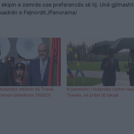
ë ekipin e zemrës ose preferencës së tij. Unë gjithas
skuadrën e Fejnordit./Panorama/
 holandez mbërrin në Tiranë,
Kryeministri i Holandës viziton nes
eremoni shtetërore (VIDEO)
Tiranën, kë pritet të takojë