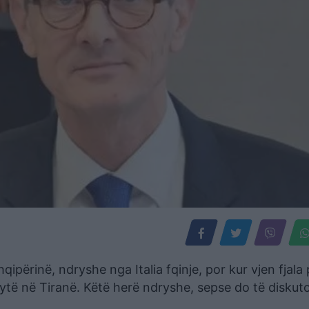
përinë, ndryshe nga Italia fqinje, por kur vjen fjala 
 dytë në Tiranë. Këtë herë ndryshe, sepse do të diskuto