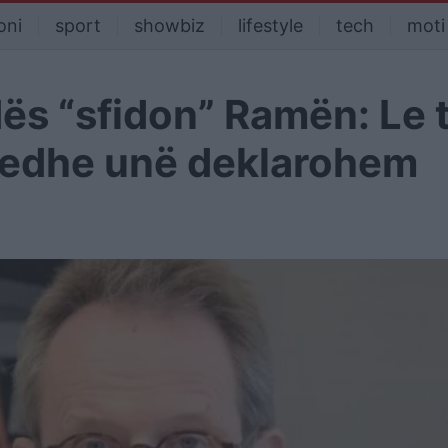
oni
sport
showbiz
lifestyle
tech
moti
ës “sfidon” Ramën: Le 
, edhe unë deklarohem