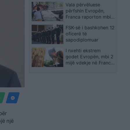
Vala përvëluese
përfshin Evropën,
Franca raporton mbi
2 mijë vdekje dhe
FSK-së i bashkohen 12
priten temperatura
oficerë të
edhe më ekstreme
sapodiplomuar
I nxehti ekstrem
godet Evropën, mbi 2
mijë vdekje në Francë
dhe paralajmërime për
temperatura rekord
për
jë një