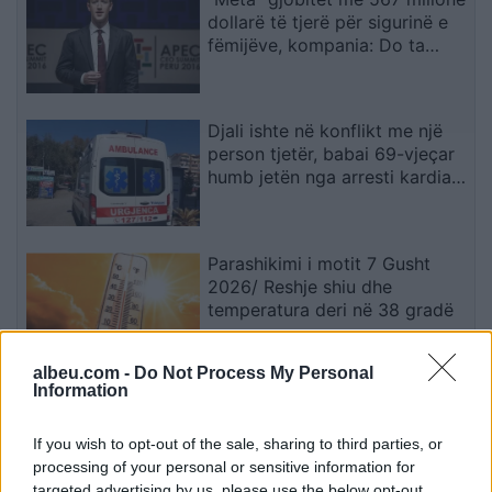
dollarë të tjerë për sigurinë e
fëmijëve, kompania: Do ta
apelojmë
Djali ishte në konflikt me një
person tjetër, babai 69-vjeçar
humb jetën nga arresti kardiak
(EMRI)
Parashikimi i motit 7 Gusht
2026/ Reshje shiu dhe
temperatura deri në 38 gradë
albeu.com -
Do Not Process My Personal
Information
Horoskopi 7 Gusht 2026/
Çfarë kanë rezervuar yjet për
secilën shenjë?
If you wish to opt-out of the sale, sharing to third parties, or
processing of your personal or sensitive information for
targeted advertising by us, please use the below opt-out