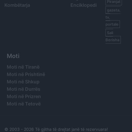
Piranjat
Kombëtarja
Enciklopedi
gazeta,
tv,
portale
Sali
Berisha
Moti
Moti në Tiranë
Moti në Prishtinë
Moti në Shkup
Moti në Durrës
Moti në Prizren
Moti në Tetovë
© 2003 -
2026 Të gjitha të drejtat janë të rezervuara!