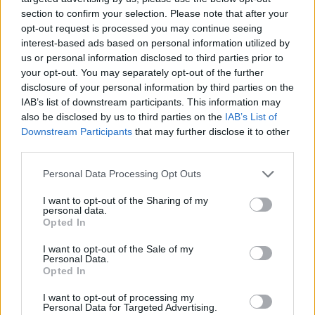
section to confirm your selection. Please note that after your
opt-out request is processed you may continue seeing
interest-based ads based on personal information utilized by
us or personal information disclosed to third parties prior to
your opt-out. You may separately opt-out of the further
disclosure of your personal information by third parties on the
IAB’s list of downstream participants. This information may
also be disclosed by us to third parties on the
IAB’s List of
Downstream Participants
that may further disclose it to other
third parties.
Personal Data Processing Opt Outs
I want to opt-out of the Sharing of my
personal data.
Opted In
I want to opt-out of the Sale of my
Personal Data.
Opted In
Esim for Global
|
Esim for Europe
|
Esim for Caribbean
|
Esim for USA
|
Esim for Italy
|
Esim for Spain
|
Esim
I want to opt-out of processing my
Personal Data for Targeted Advertising.
for Turkey
|
Esim for Germany
|
Esim for Greece
|
Esim