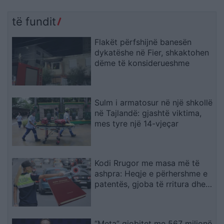
të fundit
Flakët përfshijnë banesën
dykatëshe në Fier, shkaktohen
dëme të konsiderueshme
Sulm i armatosur në një shkollë
në Tajlandë: gjashtë viktima,
mes tyre një 14-vjeçar
Kodi Rrugor me masa më të
ashpra: Heqje e përhershme e
patentës, gjoba të rritura dhe
kufizime për drejtuesit e rinj
“Meta” gjobitet me 567 milionë