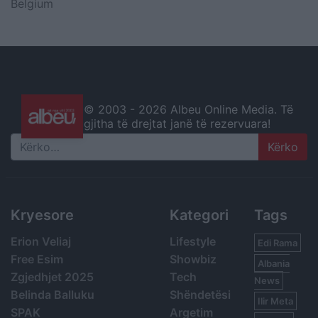
Belgium
© 2003 -
2026 Albeu Online Media. Të
gjitha të drejtat janë të rezervuara!
Search
Kryesore
Kategori
Tags
Erion Veliaj
Lifestyle
Edi Rama
Free Esim
Showbiz
Albania
Zgjedhjet 2025
Tech
News
Belinda Balluku
Shëndetësi
Ilir Meta
SPAK
Argetim