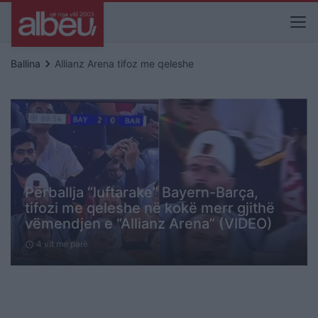
keyboard_arrow_right
Ballina
Allianz Arena tifoz me qeleshe
Përballja “luftarake” Bayern-Barça,
tifozi me qeleshe në kokë merr gjithë
vëmendjen e “Allianz Arena” (VIDEO)
4 vit me parë
schedule