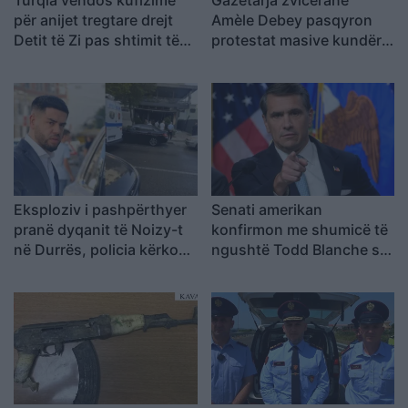
Turqia vendos kufizime
Gazetarja zvicerane
për anijet tregtare drejt
Amèle Debey pasqyron
Detit të Zi pas shtimit të
protestat masive kundër
sulmeve në rajon
Ramës: Shqiptarët duan t’i
japin fund pushtetit 35-
vjeçar të të njëjtëve emra
Eksploziv i pashpërthyer
Senati amerikan
pranë dyqanit të Noizy-t
konfirmon me shumicë të
në Durrës, policia kërkon
ngushtë Todd Blanche si
autorët
Prokuror i Përgjithshëm i
SHBA-së