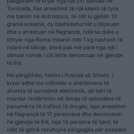
paligjshëm të kryer nga një çift banues në
Torricella. Pas arrestimit të një klienti të tyre,
me banim në Antrodoco, të cilit iu gjetën 10
gramë kokainë, dy bashkëshortët u bllokuan
dhe u arrestuan në flagrancë, ndërsa duke u
kthyer nga Roma mbanin mbi 1 kg hashash të
ndarë në blloqe, blerë pak më parë nga një i
dënuar romak i cili ishte denoncuar në gjendje
të lirë.
Në përgjithësi, hetimi i Policisë së Shtetit, i
kryer edhe me ndihmën e shërbimeve të
shumta të survejimit elektronik, që bëri të
mundur rindërtimin në detaje të episodeve të
panumërta të trafikut të drogës, lejoi arrestimin
në flagrancë të 17 personave dhe denoncimin
në gjendje të lirë, nga 14 persona të tjerë, të
cilët të gjithë rezultojnë përgjegjës për posedim