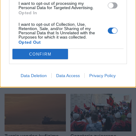
I want to opt-out of processing my
Personal Data for Targeted Advertising.
Opted In
I want to opt-out of Collection, Use,
Retention, Sale, and/or Sharing of my
Personal Data that Is Unrelated with the
Purposes for which it was collected.
Opted Out
CONFIRM
Protesta hyn në ditën e
Shpërthim me tritol në
70-të, Steve Hanke:
banesën e 72-vjeçarit në
Data Deletion
Data Access
Privacy Policy
Shqiptarët vijojnë revoltën
Tufinë, në kërkim tre
kundër korrupsionit,
vëllezër
Rama duhet të largohet