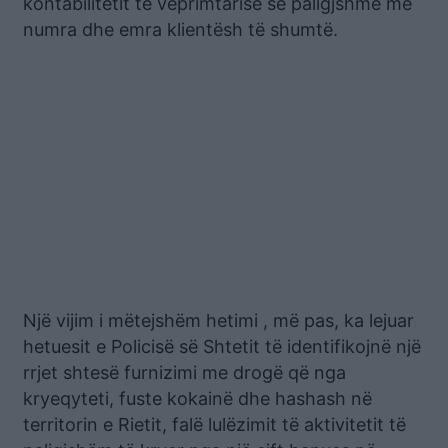
kontabilitetit të veprimtarisë së paligjshme me
numra dhe emra klientësh të shumtë.
Një vijim i mëtejshëm hetimi , më pas, ka lejuar
hetuesit e Policisë së Shtetit të identifikojnë një
rrjet shtesë furnizimi me drogë që nga
kryeqyteti, fuste kokainë dhe hashash në
territorin e Rietit, falë lulëzimit të aktivitetit të