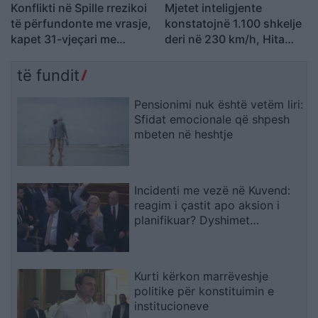
Konflikti në Spille rrezikoi
Mjetet inteligjente
të përfundonte me vrasje,
konstatojnë 1.100 shkelje
kapet 31-vjeçari me
deri në 230 km/h, Hita
kallashnikov
inspekton kontrollet në
terren
të fundit
Pensionimi nuk është vetëm liri:
Sfidat emocionale që shpesh
mbeten në heshtje
Incidenti me vezë në Kuvend:
reagim i çastit apo aksion i
planifikuar? Dyshimet
drejtohen te Ramush Haradinaj
Kurti kërkon marrëveshje
politike për konstituimin e
institucioneve