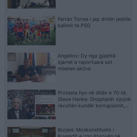
Ferran Torres i jep dritën jeshile
kalimit te PSG
Angellov: Dy nga gjashtë
zjarret e raportuara sot
mbeten aktive
Protesta hyn në ditën e 70-të,
Steve Hanke: Shqiptarët vijojnë
revoltën kundër korrupsionit,
Rama duhet të largohet
Burjani: Moskonstituimi i
Kuvendit e çon Kosovën në