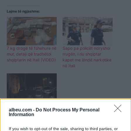
Lajme të ngjashme:
7 kg drogë të fshehura në
Sapo pa policët ndryshoi
mur, detaji që tradhëtoi
rrugën, i riu shqiptar
shqiptarin në Itali (VIDEO)
kapet me lëndë narkotike
në Itali
Furnizonte Kukësin me
albeu.com -
Do Not Process My Personal
drogë, arrestohet 31-
Information
vjeçari që ishte në arrest
shtëpie (VIDEO)
If you wish to opt-out of the sale, sharing to third parties, or