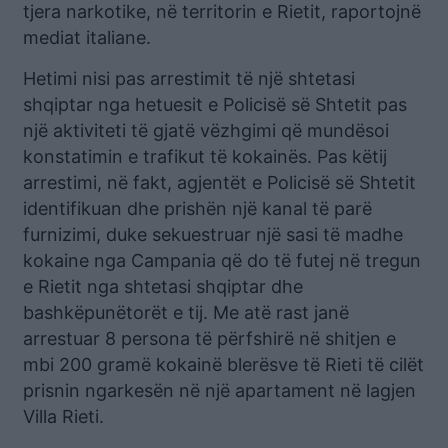
tjera narkotike, në territorin e Rietit, raportojnë
mediat italiane.
Hetimi nisi pas arrestimit të një shtetasi
shqiptar nga hetuesit e Policisë së Shtetit pas
një aktiviteti të gjatë vëzhgimi që mundësoi
konstatimin e trafikut të kokainës. Pas këtij
arrestimi, në fakt, agjentët e Policisë së Shtetit
identifikuan dhe prishën një kanal të parë
furnizimi, duke sekuestruar një sasi të madhe
kokaine nga Campania që do të futej në tregun
e Rietit nga shtetasi shqiptar dhe
bashkëpunëtorët e tij. Me atë rast janë
arrestuar 8 persona të përfshirë në shitjen e
mbi 200 gramë kokainë blerësve të Rieti të cilët
prisnin ngarkesën në një apartament në lagjen
Villa Rieti.