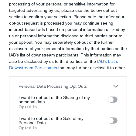
processing of your personal or sensitive information for
targeted advertising by us, please use the below opt-out
section to confirm your selection. Please note that after your
opt-out request is processed you may continue seeing
interest-based ads based on personal information utilized by
us or personal information disclosed to third parties prior to
your opt-out. You may separately opt-out of the further
disclosure of your personal information by third parties on the
IAB’s list of downstream participants. This information may
also be disclosed by us to third parties on the
IAB’s List of
Downstream Participants
that may further disclose it to other
third parties.
Personal Data Processing Opt Outs
Shtuar
më
1.11.2022 16:32
I want to opt-out of the Sharing of my
personal data.
Tags:
,
Aksion “blic” në Itali
arrestimi i
Opted In
,
shqiptarit
rrjete droge
I want to opt-out of the Sale of my
Personal Data.
Opted In