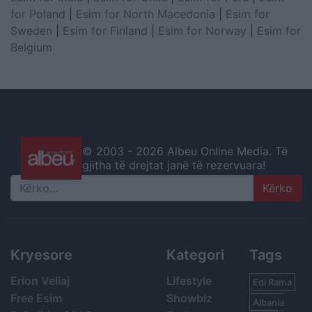
for Poland
|
Esim for North Macedonia
|
Esim for
Sweden
|
Esim for Finland
|
Esim for Norway
|
Esim for
Belgium
© 2003 -
2026 Albeu Online Media. Të
gjitha të drejtat janë të rezervuara!
Search
Kryesore
Kategori
Tags
Erion Veliaj
Lifestyle
Edi Rama
Free Esim
Showbiz
Albania