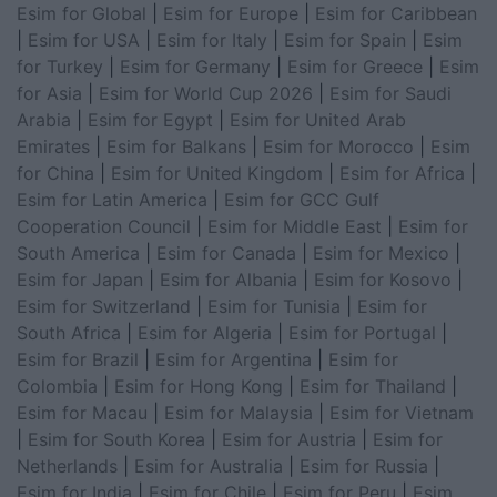
Esim for Global
|
Esim for Europe
|
Esim for Caribbean
|
Esim for USA
|
Esim for Italy
|
Esim for Spain
|
Esim
for Turkey
|
Esim for Germany
|
Esim for Greece
|
Esim
for Asia
|
Esim for World Cup 2026
|
Esim for Saudi
Arabia
|
Esim for Egypt
|
Esim for United Arab
Emirates
|
Esim for Balkans
|
Esim for Morocco
|
Esim
for China
|
Esim for United Kingdom
|
Esim for Africa
|
Esim for Latin America
|
Esim for GCC Gulf
Cooperation Council
|
Esim for Middle East
|
Esim for
South America
|
Esim for Canada
|
Esim for Mexico
|
Esim for Japan
|
Esim for Albania
|
Esim for Kosovo
|
Esim for Switzerland
|
Esim for Tunisia
|
Esim for
South Africa
|
Esim for Algeria
|
Esim for Portugal
|
Esim for Brazil
|
Esim for Argentina
|
Esim for
Colombia
|
Esim for Hong Kong
|
Esim for Thailand
|
Esim for Macau
|
Esim for Malaysia
|
Esim for Vietnam
|
Esim for South Korea
|
Esim for Austria
|
Esim for
Netherlands
|
Esim for Australia
|
Esim for Russia
|
Esim for India
|
Esim for Chile
|
Esim for Peru
|
Esim