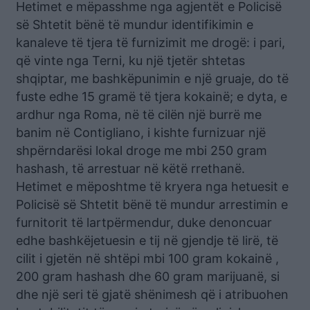
Hetimet e mëpasshme nga agjentët e Policisë
së Shtetit bënë të mundur identifikimin e
kanaleve të tjera të furnizimit me drogë: i pari,
që vinte nga Terni, ku një tjetër shtetas
shqiptar, me bashkëpunimin e një gruaje, do të
fuste edhe 15 gramë të tjera kokainë; e dyta, e
ardhur nga Roma, në të cilën një burrë me
banim në Contigliano, i kishte furnizuar një
shpërndarësi lokal droge me mbi 250 gram
hashash, të arrestuar në këtë rrethanë.
Hetimet e mëposhtme të kryera nga hetuesit e
Policisë së Shtetit bënë të mundur arrestimin e
furnitorit të lartpërmendur, duke denoncuar
edhe bashkëjetuesin e tij në gjendje të lirë, të
cilit i gjetën në shtëpi mbi 100 gram kokainë ,
200 gram hashash dhe 60 gram marijuanë, si
dhe një seri të gjatë shënimesh që i atribuohen