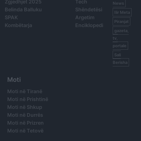
Zgjedhjet 2025
Tech
News
Belinda Balluku
Shëndetësi
Ilir Meta
SPAK
Argetim
Piranjat
Kombëtarja
Enciklopedi
gazeta,
tv,
portale
Sali
Berisha
Moti
Moti në Tiranë
Moti në Prishtinë
Moti në Shkup
Moti në Durrës
Moti në Prizren
Moti në Tetovë