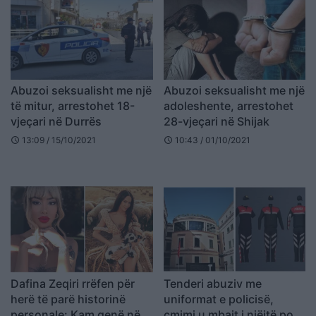
Abuzoi seksualisht me një
Abuzoi seksualisht me një
të mitur, arrestohet 18-
adoleshente, arrestohet
vjeçari në Durrës
28-vjeçari në Shijak
13:09 / 15/10/2021
10:43 / 01/10/2021
schedule
schedule
Dafina Zeqiri rrëfen për
Tenderi abuziv me
herë të parë historinë
uniformat e policisë,
personale: Kam qenë në
çmimi u mbajt i njëjtë por