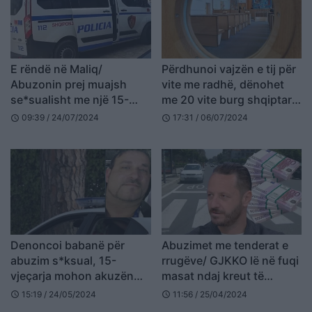
E rëndë në Maliq/
Përdhunoi vajzën e tij për
Abuzonin prej muajsh
vite me radhë, dënohet
se*sualisht me një 15-
me 20 vite burg shqiptari
vjeçare, vihen në pranga
në Francë
09:39 / 24/07/2024
17:31 / 06/07/2024
schedule
schedule
dy persona
Denoncoi babanë për
Abuzimet me tenderat e
abuzim s*ksual, 15-
rrugëve/ GJKKO lë në fuqi
vjeçarja mohon akuzën…
masat ndaj kreut të
ARRSH-së, Berberi dhe dy
15:19 / 24/05/2024
11:56 / 25/04/2024
schedule
schedule
bashkëpunëtorëve