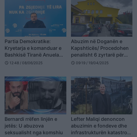
Partia Demokratike:
Abuzim në Doganën e
Kryetarja e komanduar e
Kapshticës/ Procedohen
Bashkisë Tiranë Anuela
penalisht 6 zyrtarë për
Ristani, kapet mat duke
shpërdorim detyre dhe
12:48 / 08/06/2025
09:19 / 19/04/2025
schedule
schedule
abuzuar me detyrën, të
falsifikim dokumentesh
hetohet dhe largohet nga
detyra
Bernardi rrëfen linjën e
Lefter Maliqi denoncon
jetës: U abuzova
abuzimin e fondeve dhe
seksualisht nga komshiu
infrastrukturën katastrofë