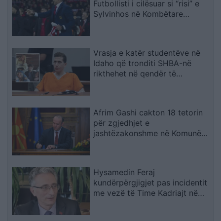
Futbollisti i cilësuar si “risi” e
Sylvinhos në Kombëtare
ndërpret kontratën me klubin,
zbulohet arsyeja
Vrasja e katër studentëve në
Idaho që tronditi SHBA-në
rikthehet në qendër të
vëmendjes
Afrim Gashi cakton 18 tetorin
për zgjedhjet e
jashtëzakonshme në Komunën
e Bërvenicës
Hysamedin Feraj
kundërpërgjigjet pas incidentit
me vezë të Time Kadriajt në
Kuvend: Kujton të kaluarën në
UÇK dhe lidhjet me Radojçiqin