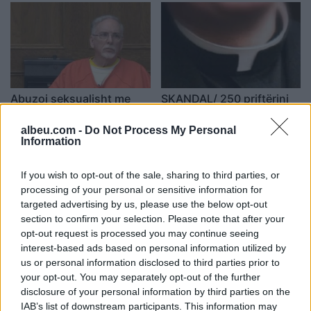
Abuzoi seksualisht me
SKANDAL/ 250 priftërinj
pacientet, dënohet me 11
dyshohet se kanë
vite burg gjinekologu
abuzuar seksualisht më të
albeu.com -
Do Not Process My Personal
Information
mitur në Gjermani
17:25 / 27/04/2023
18:44 / 18/04/2023
schedule
schedule
If you wish to opt-out of the sale, sharing to third parties, or
processing of your personal or sensitive information for
targeted advertising by us, please use the below opt-out
section to confirm your selection. Please note that after your
opt-out request is processed you may continue seeing
interest-based ads based on personal information utilized by
us or personal information disclosed to third parties prior to
“Mos u lodh kot se nuk
Skandali në SHBA, më
your opt-out. You may separately opt-out of the further
gjen zgjidhje”, gazetari
shumë se 600 fëmijë u
disclosure of your personal information by third parties on the
denoncon abuzimet e
abuzuan nga priftërinj në
IAB’s list of downstream participants. This information may