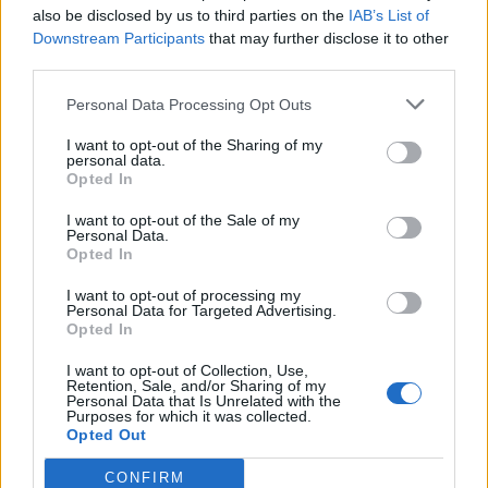
“ONE Albania”: Paguaj për
mënyrë të përsëritur
also be disclosed by us to third parties on the
IAB’s List of
12:55 / 14/04/2023
07:36 / 06/04/2023
schedule
schedule
shërbimin, por nuk punon
Downstream Participants
that may further disclose it to other
prej janarit
third parties.
Personal Data Processing Opt Outs
I want to opt-out of the Sharing of my
personal data.
Opted In
Tronditet gjykata në
Abuzoi me 16-vjeçaren,
I want to opt-out of the Sale of my
Personal Data.
SHBA, 45-vjeçarja bëri
arrestohet shqiptari në
Opted In
300 herë seks me të
Spanjë, policia zbulon
dashurin e mitur të vajzës
lidhjet me krimin
I want to opt-out of processing my
17:30 / 17/03/2023
18:07 / 13/01/2023
schedule
schedule
Personal Data for Targeted Advertising.
së saj
Opted In
I want to opt-out of Collection, Use,
Retention, Sale, and/or Sharing of my
Personal Data that Is Unrelated with the
Purposes for which it was collected.
Opted Out
CONFIRM