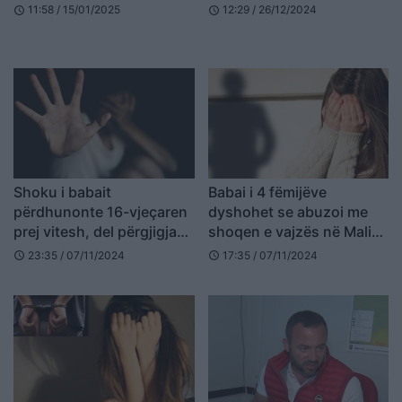
në Kuçovë (VIDEO)
11:58 / 15/01/2025
12:29 / 26/12/2024
schedule
schedule
Shoku i babait
Babai i 4 fëmijëve
përdhunonte 16-vjeçaren
dyshohet se abuzoi me
prej vitesh, del përgjigja
shoqen e vajzës në Maliq,
mjeko-ligjore
flet bashkëshortja: Nuk
23:35 / 07/11/2024
17:35 / 07/11/2024
schedule
schedule
është e vërtetë, ishte një
kurth