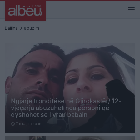
keyboard_arrow_right
Ballina
abuzim
Ngjarje tronditëse në Gjirokastër/ 12-
vjeçarja abuzuhet nga personi që
dyshohet se i vrau babain
7 muaj me parë
schedule