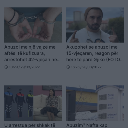
Abuzoi me një vajzë me
Akuzohet se abuzoi me
aftësi të kufizuara,
15-vjeçaren, reagon për
arrestohet 42-vjeçari në
herë të parë Gjiko (FOTO
Tepelene
LAJM)
10:29 / 29/03/2022
16:26 / 28/03/2022
schedule
schedule
U arrestua për shkak të
Abuzim? Nafta kap