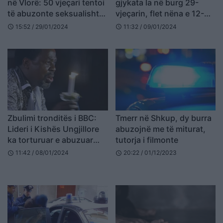
në Vlorë: 50 vjeçari tentoi
gjykata la në burg 29-
të abuzonte seksualisht
vjeçarin, flet nëna e 12-
me mua
vjeҫares: Vajza flinte në
15:52 / 29/01/2024
11:32 / 09/01/2024
schedule
schedule
një dhomë me Kledi
Tirollarin
Zbulimi tronditës i BBC:
Tmerr në Shkup, dy burra
Lideri i Kishës Ungjillore
abuzojnë me të miturat,
ka torturuar e abuzuar
tutorja i filmonte
s*ksualisht me dhjetëra
11:42 / 08/01/2024
20:22 / 01/12/2023
schedule
schedule
besimtarë