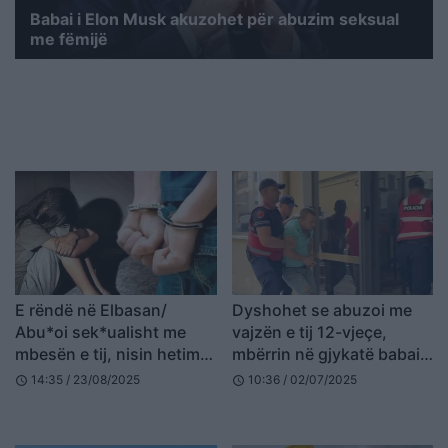
Babai i Elon Musk akuzohet për abuzim seksual
me fëmijë
E rëndë në Elbasan/
Dyshohet se abuzoi me
Abu*oi sek*ualisht me
vajzën e tij 12-vjeçe,
mbesën e tij, nisin hetimet
mbërrin në gjykatë babai
për 51-vjeçarin
monstër
14:35 / 23/08/2025
10:36 / 02/07/2025
schedule
schedule