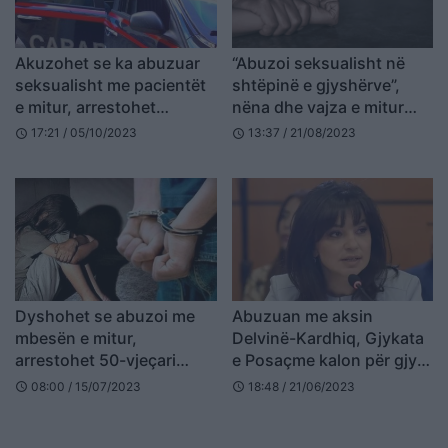
Akuzohet se ka abuzuar
“Abuzoi seksualisht në
seksualisht me pacientët
shtëpinë e gjyshërve”,
e mitur, arrestohet
nëna dhe vajza e mitur
osteopati shqiptar në Itali
denoncojnë pas 8 vitesh
17:21 / 05/10/2023
13:37 / 21/08/2023
schedule
schedule
65-vjeçarin në Elbasan
Dyshohet se abuzoi me
Abuzuan me aksin
mbesën e mitur,
Delvinë-Kardhiq, Gjykata
arrestohet 50-vjeçari
e Posaçme kalon për gjyq
shqiptar në Greqi, familja:
Sonila Qaton, vijon hetimi
08:00 / 15/07/2023
18:48 / 21/06/2023
schedule
schedule
Produkt i imagjinatës së
për “Vëllezërit Hysa”
vajzës