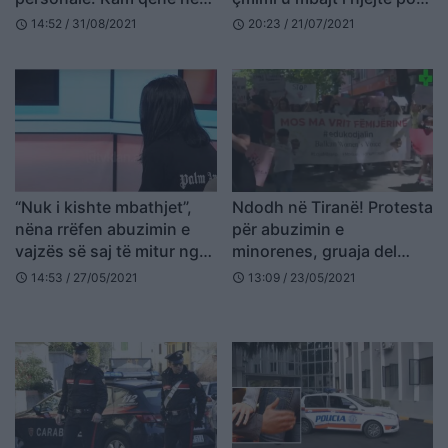
një marrëdhënie abuzive
mungonin kapele dhe
14:52 / 31/08/2021
20:23 / 21/07/2021
schedule
schedule
këpucë
“Nuk i kishte mbathjet”,
Ndodh në Tiranë! Protesta
nëna rrëfen abuzimin e
për abuzimin e
vajzës së saj të mitur nga
minorenes, gruaja del
60 vjeçari
nudo mes sheshit (FOTO
14:53 / 27/05/2021
13:09 / 23/05/2021
schedule
schedule
LAJM)