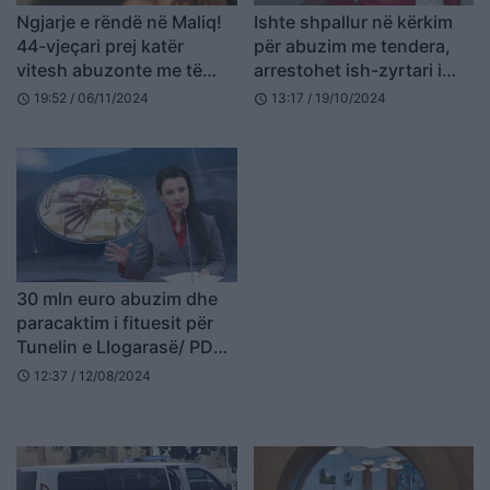
Ngjarje e rëndë në Maliq!
Ishte shpallur në kërkim
44-vjeçari prej katër
për abuzim me tendera,
vitesh abuzonte me të
arrestohet ish-zyrtari i
miturën
Bashkisë së Gramshit,
19:52 / 06/11/2024
13:17 / 19/10/2024
schedule
schedule
Alban Rrodhe
30 mln euro abuzim dhe
paracaktim i fituesit për
Tunelin e Llogarasë/ PD
kallëzon në SPAK Belinda
12:37 / 12/08/2024
schedule
Ballukun