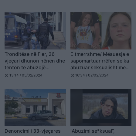
Tronditëse në Fier, 26-
E tmerrshme/ Mësuesja e
vjeçari dhunon nënën dhe
sapomartuar rrëfen se ka
tenton të abuzojë
abuzuar seksualisht me
s*eksualisht me motrën
13 dhe 14-vjeçare
13:14 / 05/02/2024
16:34 / 02/02/2024
schedule
schedule
16-vjeçare
Denoncimi i 33-vjeçares
“Abuzimi se*ksual”,