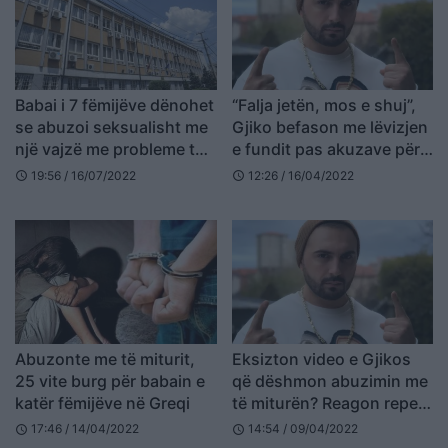
Babai i 7 fëmijëve dënohet
“Falja jetën, mos e shuj”,
se abuzoi seksualisht me
Gjiko befason me lëvizjen
një vajzë me probleme të
e fundit pas akuzave për
shëndetit mendor
abuzim me të miturën
19:56 / 16/07/2022
12:26 / 16/04/2022
schedule
schedule
(VIDEO)
Abuzonte me të miturit,
Eksizton video e Gjikos
25 vite burg për babain e
që dëshmon abuzimin me
katër fëmijëve në Greqi
të miturën? Reagon reperi
(VIDEO)
17:46 / 14/04/2022
14:54 / 09/04/2022
schedule
schedule