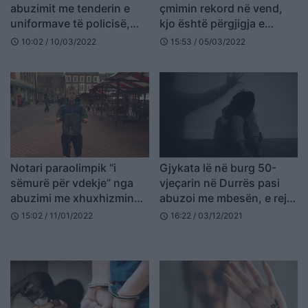
abuzimit me tenderin e
çmimin rekord në vend,
uniformave të policisë,
kjo është përgjigja e
lirohet ish-drejtoresha e
ekspertëve
10:02 / 10/03/2022
15:53 / 05/03/2022
schedule
schedule
Ministrisë së Brendshme
Notari paraolimpik “i
Gjykata lë në burg 50-
sëmurë për vdekje” nga
vjeçarin në Durrës pasi
abuzimi me xhuxhizmin
abuzoi me mbesën, e reja:
(FOTO LAJM)
Pranova me dëshirë në
15:02 / 11/01/2022
16:22 / 03/12/2021
schedule
schedule
fillim