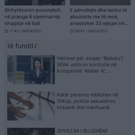
Shfrytëzonin punonjësit,
E përndiqte dhe tentoi të
në pranga 6 sipërmarrës
abuzonte me të renë,
shqiptar në Itali
arrestohet 33 vjeçari në
Tiranë
17:42 / 08/04/2021
08:43 / 06/04/2021
schedule
schedule
të fundit
Hetimet për dosjen “Balluku”/
SPAK ushtron kontrolle në
kompaninë “Atelier 4”,
sekuestrohet projekti i
arredimit të vilës luksoze
Katër persona ndalohen në
Shkup, policia sekuestron
kokainë dhe marihuanë
ZHVILLIM I BUJSHËM!