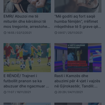
EMRI/ Abuzoi me të
“Më goditi aq fort saqë
miturën dhe kërcënoi të
humba fëmijën”, rrëfimet
mos tregonte, arrestohet
rrëqethëse të 5 grave që i
47-vjeçari në Mat
kanë mbijetuar dhunës
16:55 / 02/12/2021
09:57 / 25/11/2021
schedule
schedule
E RËNDË/ Trajneri i
Rasti i Kamzës dhe
futbollit pranon se ka
abuzimi për 4 vjet i vajzës
abuzuar dhe ngacmuar 30
në Gjirokastër, Tandili:
të mitur
Dhuna është ulur
11:07 / 16/11/2021
20:29 / 04/11/2021
schedule
schedule
këmbëkryq