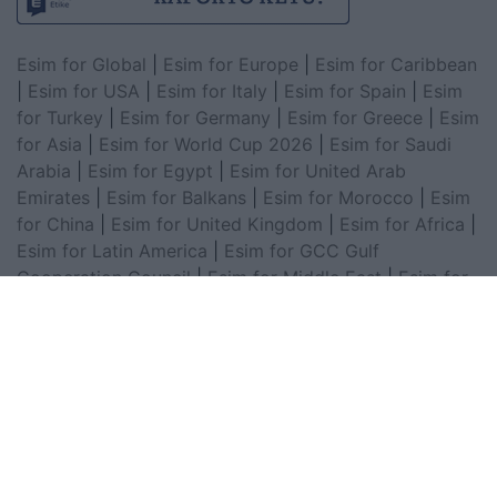
Esim for Global
|
Esim for Europe
|
Esim for Caribbean
|
Esim for USA
|
Esim for Italy
|
Esim for Spain
|
Esim
for Turkey
|
Esim for Germany
|
Esim for Greece
|
Esim
for Asia
|
Esim for World Cup 2026
|
Esim for Saudi
Arabia
|
Esim for Egypt
|
Esim for United Arab
Emirates
|
Esim for Balkans
|
Esim for Morocco
|
Esim
for China
|
Esim for United Kingdom
|
Esim for Africa
|
Esim for Latin America
|
Esim for GCC Gulf
Cooperation Council
|
Esim for Middle East
|
Esim for
South America
|
Esim for Canada
|
Esim for Mexico
|
Esim for Japan
|
Esim for Albania
|
Esim for Kosovo
|
Esim for Switzerland
|
Esim for Tunisia
|
Esim for
South Africa
|
Esim for Algeria
|
Esim for Portugal
|
Esim for Brazil
|
Esim for Argentina
|
Esim for
Colombia
|
Esim for Hong Kong
|
Esim for Thailand
|
Esim for Macau
|
Esim for Malaysia
|
Esim for Vietnam
|
Esim for South Korea
|
Esim for Austria
|
Esim for