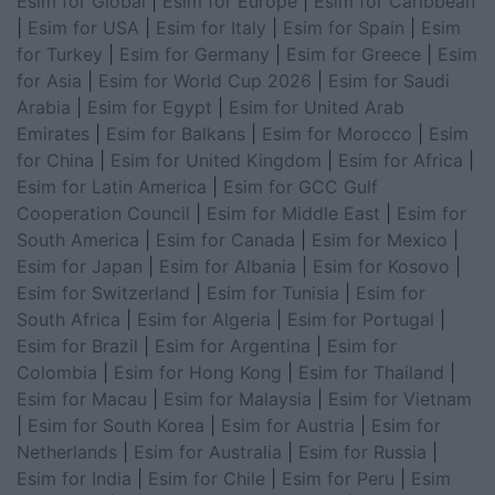
Esim for Global
|
Esim for Europe
|
Esim for Caribbean
|
Esim for USA
|
Esim for Italy
|
Esim for Spain
|
Esim
for Turkey
|
Esim for Germany
|
Esim for Greece
|
Esim
for Asia
|
Esim for World Cup 2026
|
Esim for Saudi
Arabia
|
Esim for Egypt
|
Esim for United Arab
Emirates
|
Esim for Balkans
|
Esim for Morocco
|
Esim
for China
|
Esim for United Kingdom
|
Esim for Africa
|
Esim for Latin America
|
Esim for GCC Gulf
Cooperation Council
|
Esim for Middle East
|
Esim for
South America
|
Esim for Canada
|
Esim for Mexico
|
Esim for Japan
|
Esim for Albania
|
Esim for Kosovo
|
Esim for Switzerland
|
Esim for Tunisia
|
Esim for
South Africa
|
Esim for Algeria
|
Esim for Portugal
|
Esim for Brazil
|
Esim for Argentina
|
Esim for
Colombia
|
Esim for Hong Kong
|
Esim for Thailand
|
Esim for Macau
|
Esim for Malaysia
|
Esim for Vietnam
|
Esim for South Korea
|
Esim for Austria
|
Esim for
Netherlands
|
Esim for Australia
|
Esim for Russia
|
Esim for India
|
Esim for Chile
|
Esim for Peru
|
Esim