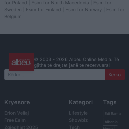
for Poland
|
Esim for North Macedonia
|
Esim for
Sweden
|
Esim for Finland
|
Esim for Norway
|
Esim for
Belgium
© 2003 -
2026 Albeu Online Media. Të
gjitha të drejtat janë të rezervuara!
Search
Kryesore
Kategori
Tags
Erion Veliaj
Lifestyle
Edi Rama
Free Esim
Showbiz
Albania
Zgjedhjet 2025
Tech
News