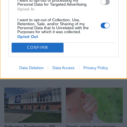
I want to opt-out of processing my
rrugën Sarandë-Ksamil,
ndjekje penale për
Personal Data for Targeted Advertising.
njëri nga të plagosurit
Anthony Faucin pas
Opted In
dërgohet në spitalin e
heshtjes së tij para
I want to opt-out of Collection, Use,
Traumës në Tiranë
Senatit
Retention, Sale, and/or Sharing of my
Personal Data that Is Unrelated with the
Purposes for which it was collected.
Opted Out
CONFIRM
Tragjedi në Britani/ Gruaja
Misteri rreth takimit sekret
shtatzënë humb jetën
Pezeshkian-Khamenei në
Data Deletion
Data Access
Privacy Policy
pasi bie nga kati i nëntë,
Teheran! Ata ishin në një
mjekët shpëtojnë
makinë me xhama të errët,
foshnjën
duke e dëgjuar njëri-
tjetrin, por pa e parë
Reforma Territoriale, PD
Greqi, rritet shqetësimi