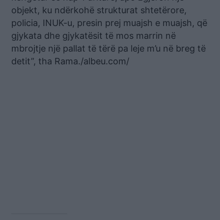
objekt, ku ndërkohë strukturat shtetërore,
policia, INUK-u, presin prej muajsh e muajsh, që
gjykata dhe gjykatësit të mos marrin në
mbrojtje një pallat të tërë pa leje m’u në breg të
detit”, tha Rama./albeu.com/