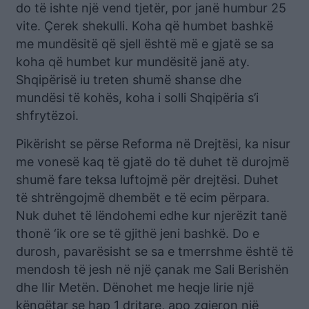
do të ishte një vend tjetër, por janë humbur 25
vite. Çerek shekulli. Koha që humbet bashkë
me mundësitë që sjell është më e gjatë se sa
koha që humbet kur mundësitë janë aty.
Shqipërisë iu treten shumë shanse dhe
mundësi të kohës, koha i solli Shqipëria s’i
shfrytëzoi.
Pikërisht se përse Reforma në Drejtësi, ka nisur
me vonesë kaq të gjatë do të duhet të durojmë
shumë fare teksa luftojmë për drejtësi. Duhet
të shtrëngojmë dhembët e të ecim përpara.
Nuk duhet të lëndohemi edhe kur njerëzit tanë
thonë ‘ik ore se të gjithë jeni bashkë. Do e
durosh, pavarësisht se sa e tmerrshme është të
mendosh të jesh në një çanak me Sali Berishën
dhe Ilir Metën. Dënohet me heqje lirie një
këngëtar se hap 1 dritare, apo zgjeron një