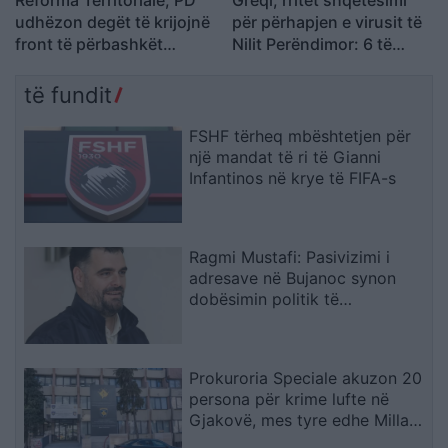
udhëzon degët të krijojnë
për përhapjen e virusit të
front të përbashkët
Nilit Perëndimor: 6 të
kundër draftit të
vdekur dhe 65 të
mazhorancës
infektuar
të fundit
FSHF tërheq mbështetjen për
një mandat të ri të Gianni
Infantinos në krye të FIFA-s
Ragmi Mustafi: Pasivizimi i
adresave në Bujanoc synon
dobësimin politik të
shqiptarëve
Prokuroria Speciale akuzon 20
persona për krime lufte në
Gjakovë, mes tyre edhe Millan
Radoiçiqin