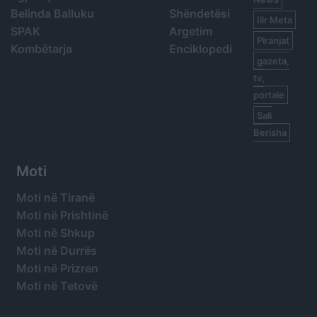
Belinda Balluku
Shëndetësi
Ilir Meta
SPAK
Argetim
Piranjat
Kombëtarja
Enciklopedi
gazeta,
tv,
portale
Sali
Berisha
Moti
Moti në Tiranë
Moti në Prishtinë
Moti në Shkup
Moti në Durrës
Moti në Prizren
Moti në Tetovë