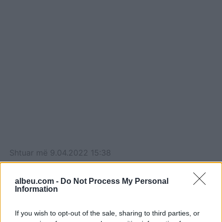
Shtuar
më
9.04.2022 15:38
Tags:
,
,
bojken lako
demimi i bojken lakos
edi
,
,
rama
gjykatat shqiptare
kongresi i ps
albeu.com -
Do Not Process My Personal
Information
If you wish to opt-out of the sale, sharing to third parties, or