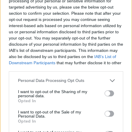
processing of your personal or sensitive information for
targeted advertising by us, please use the below opt-out
section to confirm your selection. Please note that after your
opt-out request is processed you may continue seeing
interest-based ads based on personal information utilized by
us or personal information disclosed to third parties prior to
your opt-out. You may separately opt-out of the further
disclosure of your personal information by third parties on the
IAB’s list of downstream participants. This information may
also be disclosed by us to third parties on the
IAB’s List of
Londra shpall masa të reja
Alarm në Greqi, Kosturi
Downstream Participants
that may further disclose it to other
ndaj Moskës: sanksione
futet në karantinë pas
third parties.
për 6 banka dhe cisternat
rasteve të lisë së deleve
e naftës ruse
dhe dhive, bllokohet
Personal Data Processing Opt Outs
lëvizja e bagëtive
I want to opt-out of the Sharing of my
personal data.
Opted In
I want to opt-out of the Sale of my
Personal Data.
Opted In
Aksident i trefishtë në
Republikanët kërkojnë