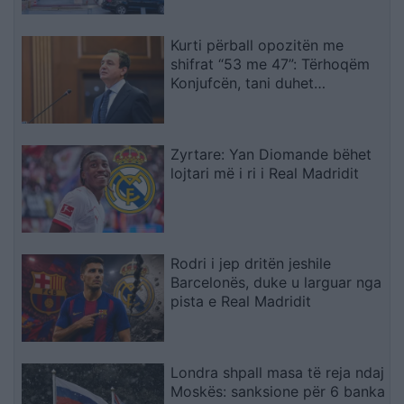
Kurti përball opozitën me
shifrat “53 me 47”: Tërhoqëm
Konjufcën, tani duhet
marrëveshje për presidentin
Zyrtare: Yan Diomande bëhet
lojtari më i ri i Real Madridit
Rodri i jep dritën jeshile
Barcelonës, duke u larguar nga
pista e Real Madridit
Londra shpall masa të reja ndaj
Moskës: sanksione për 6 banka