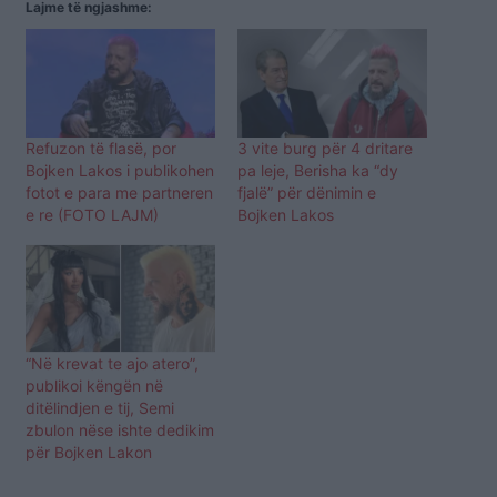
Lajme të ngjashme:
Refuzon të flasë, por
3 vite burg për 4 dritare
Bojken Lakos i publikohen
pa leje, Berisha ka “dy
fotot e para me partneren
fjalë” për dënimin e
e re (FOTO LAJM)
Bojken Lakos
“Në krevat te ajo atero”,
publikoi këngën në
ditëlindjen e tij, Semi
zbulon nëse ishte dedikim
për Bojken Lakon