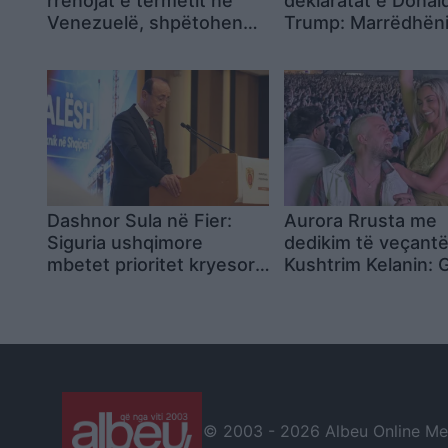
rrënojat e tërmetit në
deklaratat e Donal
Venezuelë, shpëtohen
Trump: Marrëdhën
gjallë një nënë dhe tre
SHBA-në mbeten 
fëmijët e saj
shkëlqyera
Dashnor Sula në Fier:
Aurora Rrusta me
Siguria ushqimore
dedikim të veçantë
mbetet prioritet kryesor,
Kushtrim Kelanin: 
të forcohen kontrollet
ditëlindjen personit
për qumështin dhe
preferuar
bulmetin
© 2003 -
2026 Albeu Online Medi