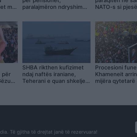
d
për pensionet,
paraqiten në sa
iet me
paralajmëron ndryshime
NATO-s si pjesë 
të
në shtator, eksperti i
të 5%” me nivel
ekonomisë tregon…
të shpenzimeve
mbrojtjen
SHBA rikthen kufizimet
Procesioni funera
 për
ndaj naftës iraniane,
Khameneit arrin 
Gëzuar
Teherani e quan shkelje
mijëra qytetarë i
 tim të
serioze të marrëveshjes
lamtumirën në N
a. Të gjitha të drejtat janë të rezervuara!