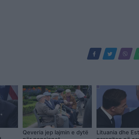
Qeveria jep lajmin e dytë
Lituania dhe Es