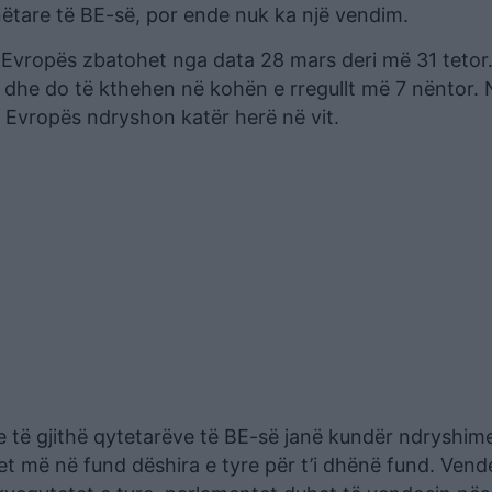
nëtare të BE-së, por ende nuk ka një vendim.
ë Evropës zbatohet nga data 28 mars deri më 31 tetor
dhe do të kthehen në kohën e rregullt më 7 nëntor. 
Evropës ndryshon katër herë në vit.
 të gjithë qytetarëve të BE-së janë kundër ndryshim
et më në fund dëshira e tyre për t’i dhënë fund. Vend