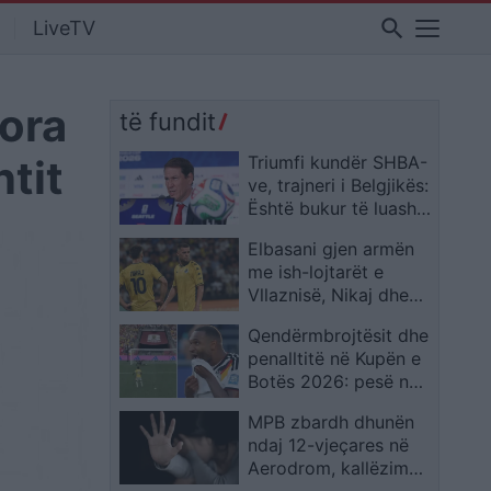
search
LiveTV
 ora
të fundit
tit
Triumfi kundër SHBA-
ve, trajneri i Belgjikës:
Është bukur të luash
kundër Spanjës, por
Elbasani gjen armën
nuk duhet të ndalemi
me ish-lojtarët e
me kaq
Vllaznisë, Nikaj dhe
Hebaj sinjal për BATE
Qendërmbrojtësit dhe
Borisov
penalltitë në Kupën e
Botës 2026: pesë nga
gjashtë gabuan me të
MPB zbardh dhunën
njëjtin skenar
ndaj 12-vjeçares në
Aerodrom, kallëzim
penal për të mitur dhe