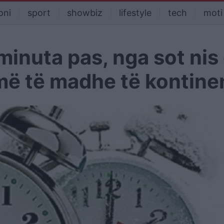
oni
sport
showbiz
lifestyle
tech
moti
inuta pas, nga sot nis
më të madhe të kontinen