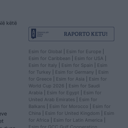
.
Në këtë
Esim for Global
|
Esim for Europe
|
Esim for Caribbean
|
Esim for USA
|
Esim for Italy
|
Esim for Spain
|
Esim
for Turkey
|
Esim for Germany
|
Esim
for Greece
|
Esim for Asia
|
Esim for
World Cup 2026
|
Esim for Saudi
Arabia
|
Esim for Egypt
|
Esim for
United Arab Emirates
|
Esim for
Balkans
|
Esim for Morocco
|
Esim for
China
|
Esim for United Kingdom
|
Esim
eve
for Africa
|
Esim for Latin America
|
et
Esim for GCC Gulf Cooperation