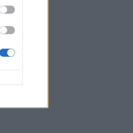
Belgium
 ndodh me