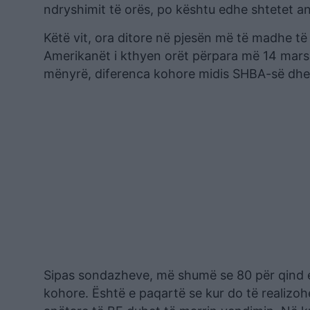
ndryshimit të orës, po kështu edhe shtetet a
Këtë vit, ora ditore në pjesën më të madhe t
Amerikanët i kthyen orët përpara më 14 mars 
mënyrë, diferenca kohore midis SHBA-së dhe 
Sipas sondazheve, më shumë se 80 për qind e
kohore. Është e paqartë se kur do të realizoh