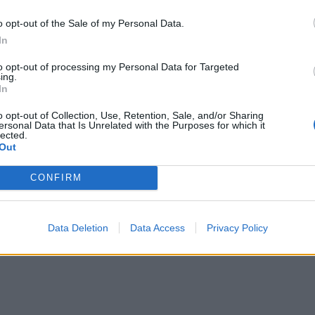
o opt-out of the Sale of my Personal Data.
In
orës në tetor, Zvicra edhe këtë
zë akrepat
to opt-out of processing my Personal Data for Targeted
ing.
hej se shumë shpejt pritet se
In
ndrojë e njëjta, duket se edhe
dryshimi i orës do të jetë si në
o opt-out of Collection, Use, Retention, Sale, and/or Sharing
arë. Ndryshimi i orës në Evropë
ersonal Data that Is Unrelated with the Purposes for which it
lected.
igj evropian në vitin 1981.
Out
e akrepave në Evropën
e…
Ditën e dielë ndryshon ora, çfarë
CONFIRM
akrepat?
Data Deletion
Data Access
Privacy Policy