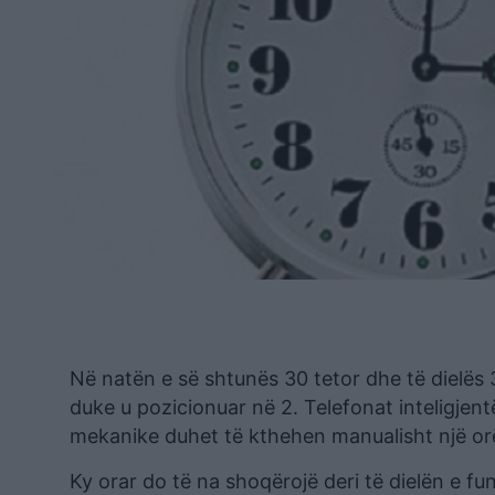
Në natën e së shtunës 30 tetor dhe të dielës 
duke u pozicionuar në 2. Telefonat inteligjen
mekanike duhet të kthehen manualisht një or
Ky orar do të na shoqërojë deri të dielën e fu