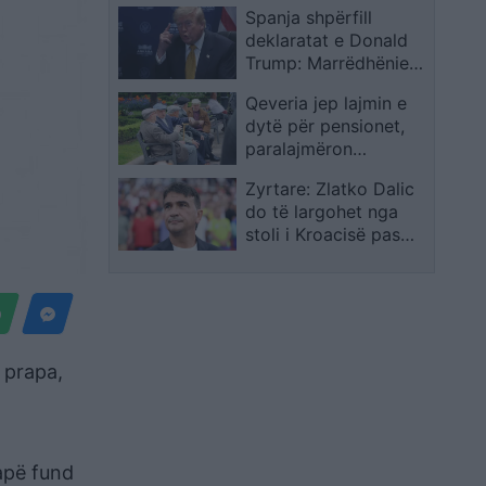
Spanja shpërfill
prindërit e tyre
deklaratat e Donald
Trump: Marrëdhëniet
me SHBA-në mbeten
Qeveria jep lajmin e
të shkëlqyera
dytë për pensionet,
paralajmëron
ndryshime në shtator,
Zyrtare: Zlatko Dalic
eksperti i ekonomisë
do të largohet nga
tregon…
stoli i Kroacisë pas
Botërorit 2026
 prapa,
japë fund