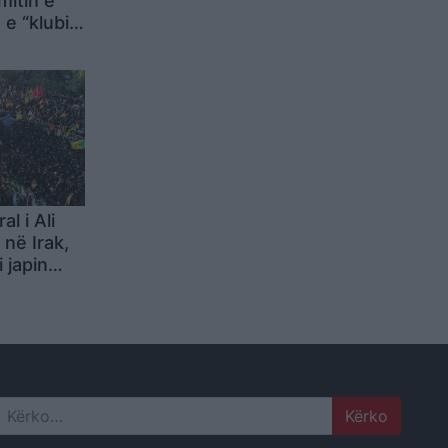
mitin e
e “klubit
e rekord
 për
l i Ali
në Irak,
 japin
ajaf
Search