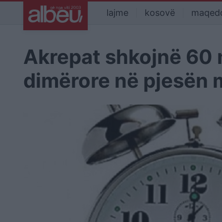
lajme
kosovë
maqed
Akrepat shkojnë 60 m
dimërore në pjesën 