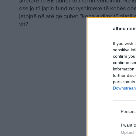
anëtare të BE duhet të marrin vendimin. Në k
ose jo t’i japin fund ndryshimeve të kohës dh
jetojnë në atë që quhet “koha e dimrit” gjatë 
vit?
albeu.com
If you wish 
sensitive in
confirm you
continue se
information 
further disc
participants
Downstream 
Persona
I want t
Opted 