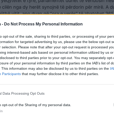
ryeqytetet e tyre, parlamentet duhet të vendosin në
e cilën nga dy herët synojnë të përdorin për mirë. A d
gjithë vitit, apo duan që “ora e verës” të zbatohet 365
 -
Do Not Process My Personal Information
to opt-out of the sale, sharing to third parties, or processing of your per
formation for targeted advertising by us, please use the below opt-out s
r selection. Please note that after your opt-out request is processed y
eing interest-based ads based on personal information utilized by us or
disclosed to third parties prior to your opt-out. You may separately opt-
losure of your personal information by third parties on the IAB’s list of
. This information may also be disclosed by us to third parties on the
IA
Participants
that may further disclose it to other third parties.
l Data Processing Opt Outs
o opt-out of the Sharing of my personal data.
In